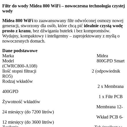
Filtr do wody Midea 800 WiFi – nowoczesna technologia czystej
wody
Midea 800 WiFi
to zaawansowany filtr odwróconej osmozy nowej
generacji, stworzony dla osób, które chcą pić
idealnie czystą wodę
prosto z kranu
, bez dźwigania butelek i bez kompromisów.
Wydajny, kompaktowy i inteligentny – zaprojektowany z myślą o
nowoczesnych domach.
Dane podstawowe
Marka
Midea
Model
800GPD Smart
(CWRC800-A108)
Ilość stopni filtracji
2 (odpowiednik
RO5)
Rodzaj wkładów
2 x Membrana
400GPD
1 x Filtr PCB
Żywotność wkładów
Membrana 12-
24 miesięcy (do 7200 litrów)
Wkład PCB 6-
12 miesięcy (do 3600 litrów)