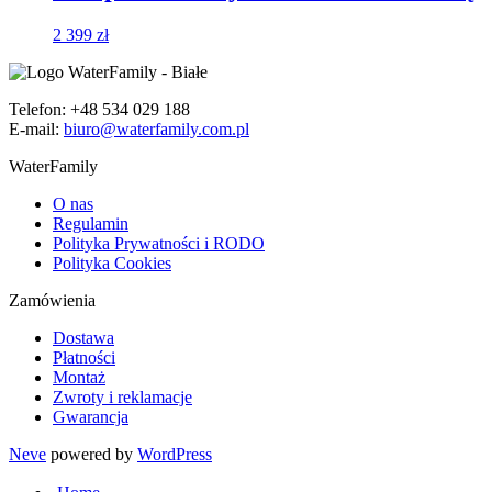
2 399
zł
Telefon: +48 534 029 188
E-mail:
biuro@waterfamily.com.pl
WaterFamily
O nas
Regulamin
Polityka Prywatności i RODO
Polityka Cookies
Zamówienia
Dostawa
Płatności
Montaż
Zwroty i reklamacje
Gwarancja
Neve
powered by
WordPress