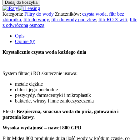
Filtr
Dodaj do koszyka
do
wody
Kategoria:
Filtry do wody
Znaczników:
czysta woda
,
filtr bez
Midea
zbiornika
,
filtr do wody
,
filtr do wody pod zlew
,
filtr RO Z wifi
,
filtr
800
z odwróconą osmozą
WiFi
Opis
Opinie (0)
Krystalicznie czysta woda każdego dnia
System filtracji RO skutecznie usuwa:
metale ciężkie
chlor i jego pochodne
pestycydy, farmaceutyki i mikroplastik
bakterie, wirusy i inne zanieczyszczenia
Efekt?
Bezpieczna,
smaczna woda do picia, gotowania i
parzenia kawy.
Wysoka wydajność – nawet 800 GPD
Filtr Midea 800 produkuje dużą ilość wody w krótkim czasie, co