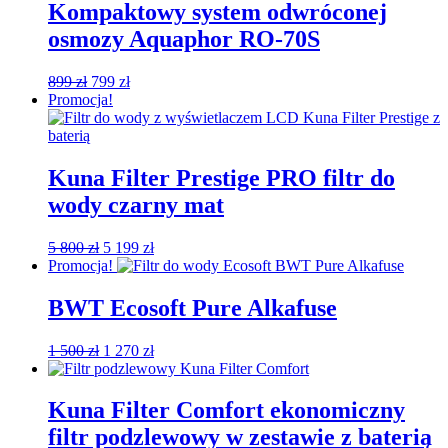
Kompaktowy system odwróconej
osmozy Aquaphor RO-70S
Pierwotna
Aktualna
899
zł
799
zł
cena
cena
Promocja!
wynosiła:
wynosi:
899 zł.
799 zł.
Kuna Filter Prestige PRO filtr do
wody czarny mat
Pierwotna
Aktualna
5 800
zł
5 199
zł
cena
cena
Promocja!
wynosiła:
wynosi:
5
5
BWT Ecosoft Pure Alkafuse
800 zł.
199 zł.
Pierwotna
Aktualna
1 500
zł
1 270
zł
cena
cena
wynosiła:
wynosi:
1
1
Kuna Filter Comfort ekonomiczny
500 zł.
270 zł.
filtr podzlewowy w zestawie z baterią