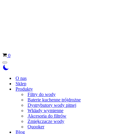
Koszyk
0
Menu
nawigacji
O nas
Sklep
Produkty
Filtry do wody
Baterie kuchenne trójdrożne
Dystrybutory wody pitnej
Wkłady wymienne
Akcesoria do filtrów
Zmiękczacze wody
Quooker
Blog