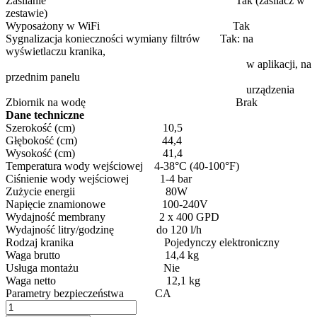
Zasilanie
Tak (zasilacz w
zestawie)
Wyposażony w WiFi
Tak
Sygnalizacja konieczności wymiany filtrów
Tak: na
wyświetlaczu kranika,
w aplikacji, na
przednim panelu
urządzenia
Zbiornik na wodę
Brak
Dane techniczne
Szerokość (cm)
10,5
Głębokość (cm)
44,4
Wysokość (cm)
41,4
Temperatura wody wejściowej
4-38°C (40-100°F)
Ciśnienie wody wejściowej
1-4 bar
Zużycie energii
80W
Napięcie znamionowe
100-240V
Wydajność membrany
2 x 400 GPD
Wydajność litry/godzinę
do 120 l/h
Rodzaj kranika
Pojedynczy elektroniczny
Waga brutto
14,4 kg
Usługa montażu
Nie
Waga netto
12,1 kg
Parametry bezpieczeństwa
CA
ilość