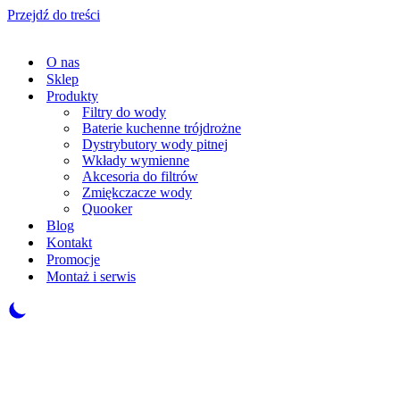
Przejdź do treści
O nas
Sklep
Produkty
Filtry do wody
Baterie kuchenne trójdrożne
Dystrybutory wody pitnej
Wkłady wymienne
Akcesoria do filtrów
Zmiękczacze wody
Quooker
Blog
Kontakt
Promocje
Montaż i serwis