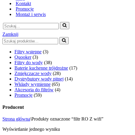
Kontakt
Promocje
Montaż i serwis
Szukaj...
Zamknij
Szukaj...
Filtry wstępne
(3)
Quooker
(3)
Filtry do wody
(38)
Baterie kuchenne trójdrożne
(17)
Zmiękczacze wody
(28)
Dystrybutory wody pitnej
(14)
Wkłady wymienne
(65)
Akcesoria do filtrów
(4)
Promocje
(59)
Producent
Strona główna
\
Produkty oznaczone “filtr RO Z wifi”
Wyświetlanie jednego wyniku