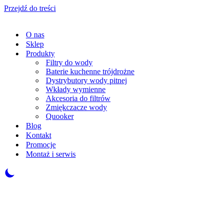
Przejdź do treści
O nas
Sklep
Produkty
Filtry do wody
Baterie kuchenne trójdrożne
Dystrybutory wody pitnej
Wkłady wymienne
Akcesoria do filtrów
Zmiękczacze wody
Quooker
Blog
Kontakt
Promocje
Montaż i serwis