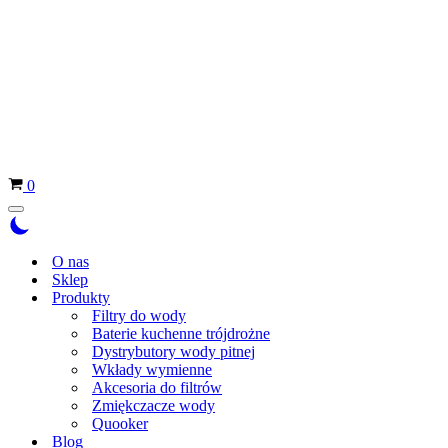
Koszyk
0
Menu
nawigacji
O nas
Sklep
Produkty
Filtry do wody
Baterie kuchenne trójdrożne
Dystrybutory wody pitnej
Wkłady wymienne
Akcesoria do filtrów
Zmiękczacze wody
Quooker
Blog