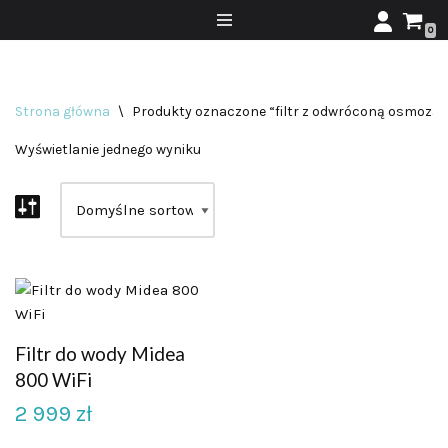
0
Przejdź
do
treści
Strona główna
\
Produkty oznaczone “filtr z odwróconą osmozą”
Wyświetlanie jednego wyniku
Filtr do wody Midea
800 WiFi
2 999
zł