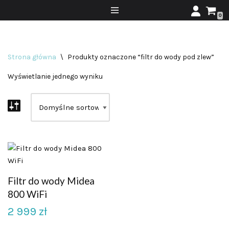
0
Przejdź
do
treści
Strona główna
\
Produkty oznaczone “filtr do wody pod zlew”
Wyświetlanie jednego wyniku
Filtr do wody Midea
800 WiFi
2 999
zł