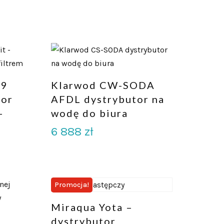
29
Klarwod CW-SODA
tor
AFDL dystrybutor na
–
wodę do biura
6 888
zł
Promocja!
Miraqua Yota –
dystrybutor