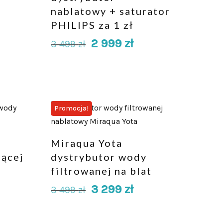
nablatowy + saturator
PHILIPS za 1 zł
2 999
zł
3 499
zł
Promocja!
Miraqua Yota
rącej
dystrybutor wody
filtrowanej na blat
3 299
zł
3 499
zł