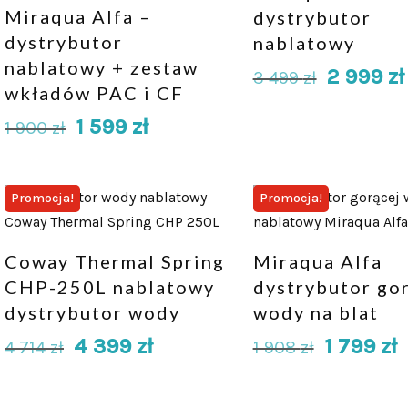
Miraqua Alfa –
dystrybutor
dystrybutor
nablatowy
nablatowy + zestaw
2 999
zł
3 499
zł
wkładów PAC i CF
1 599
zł
1 900
zł
Promocja!
Promocja!
Coway Thermal Spring
Miraqua Alfa
CHP-250L nablatowy
dystrybutor go
dystrybutor wody
wody na blat
4 399
zł
1 799
zł
4 714
zł
1 908
zł