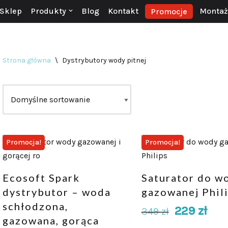
Sklep
Produkty
Blog
Kontakt
Montaż 
Promocje
Strona główna
\
Dystrybutory wody pitnej
Promocja!
Promocja!
Ecosoft Spark
Saturator do w
dystrybutor – woda
gazowanej Phil
schłodzona,
229
zł
349
zł
gazowana, gorąca