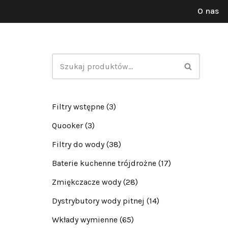
O nas
Przejdź
do
treści
Filtry wstępne
(3)
Quooker
(3)
Filtry do wody
(38)
Baterie kuchenne trójdrożne
(17)
Zmiękczacze wody
(28)
Dystrybutory wody pitnej
(14)
Wkłady wymienne
(65)