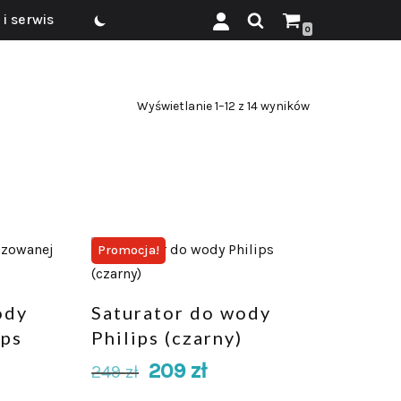
i serwis
0
Wyświetlanie 1–12 z 14 wyników
Promocja!
ody
Saturator do wody
ips
Philips (czarny)
209
zł
249
zł