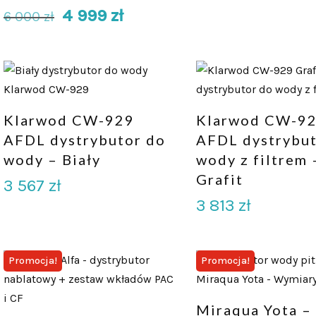
4 999
zł
6 000
zł
Klarwod CW-929
Klarwod CW-9
AFDL dystrybutor do
AFDL dystrybu
wody – Biały
wody z filtrem 
Grafit
3 567
zł
3 813
zł
Promocja!
Promocja!
Miraqua Yota –