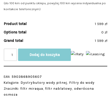
(do 100 km od punktu sklepu, powyżej 100 km wycena indywidualna po
kontakcie telefonicznym)
Product total
1 599 zł
Options total
0 zł
Grand total
1 599 zł
Dodaj do koszyka
EAN:
5903868905607
Kategorie:
Dystrybutory wody pitnej
,
Filtry do wody
Znaczniki:
filtr miraqua
,
filtr nablatowy
,
odwrócona
osmoza