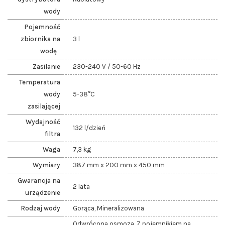
wody
Pojemność
zbiornika na
3 l
wodę
Zasilanie
230-240 V / 50-60 Hz
Temperatura
wody
5-38°C
zasilającej
Wydajność
132 l/dzień
filtra
Waga
7,3 kg
Wymiary
387 mm x 200 mm x 450 mm
Gwarancja na
2 lata
urządzenie
Rodzaj wody
Gorąca, Mineralizowana
Odwrócona osmoza, Z pojemnikiem na