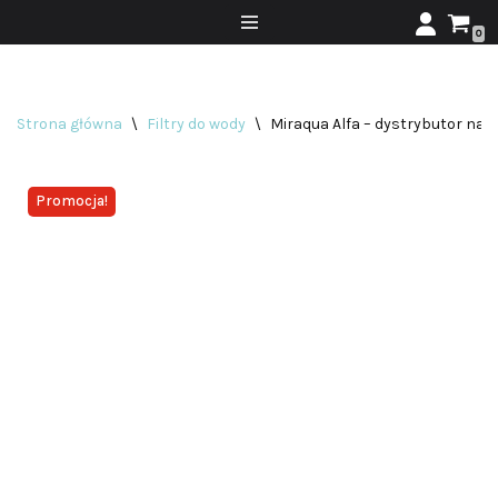
0
Przejdź
do
treści
Strona główna
\
Filtry do wody
\
Miraqua Alfa – dystrybutor nab
Promocja!