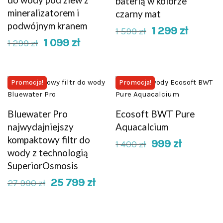
baterią w kolorze
mineralizatorem i
czarny mat
podwójnym kranem
1 299
zł
1 599
zł
1 099
zł
1 299
zł
Promocja!
Promocja!
Bluewater Pro
Ecosoft BWT Pure
najwydajniejszy
Aquacalcium
kompaktowy filtr do
999
zł
1 400
zł
wody z technologią
SuperiorOsmosis
25 799
zł
27 990
zł