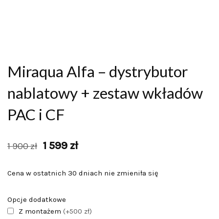
Miraqua Alfa – dystrybutor
nablatowy + zestaw wkładów
PAC i CF
1 599
zł
1 900
zł
Cena w ostatnich 30 dniach nie zmieniła się
Opcje dodatkowe
Z montażem
(+500 zł)