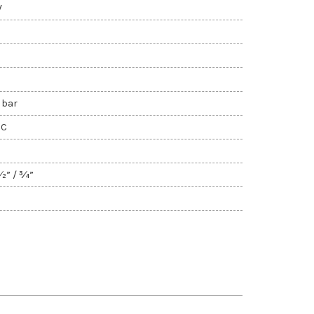
W
 bar
°C
½” / ¾”