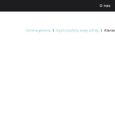
O nas
Przejdź
do
treści
Strona główna
\
Dystrybutory wody pitnej
\
Klarwo