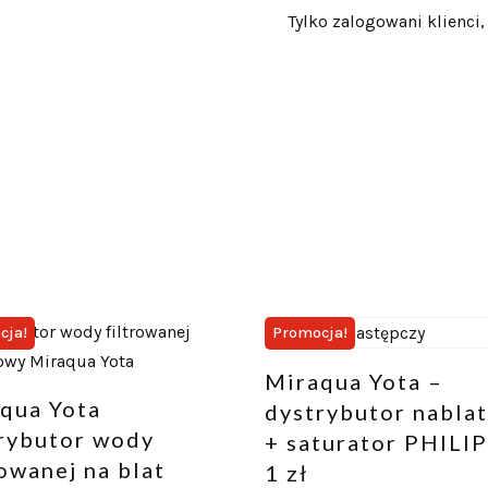
Tylko zalogowani klienci,
cja!
Promocja!
Miraqua Yota –
qua Yota
dystrybutor nabla
rybutor wody
+ saturator PHILIP
rowanej na blat
1 zł