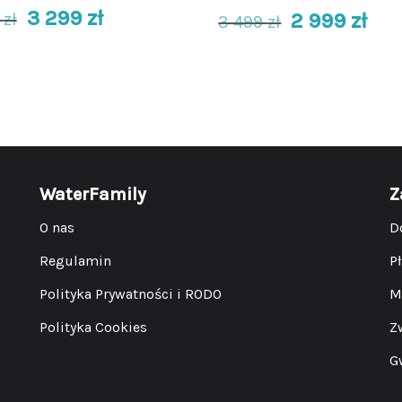
3 299
zł
2 999
zł
9
zł
3 499
zł
WaterFamily
Z
O nas
D
Regulamin
P
Polityka Prywatności i RODO
M
Polityka Cookies
Z
G