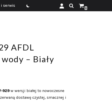
i serwis
0
29 AFDL
 wody – Biały
W-929
w wersji białej to nowoczesne
rzerwaną dostawę czystej, smacznej i