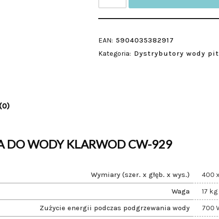
EAN:
5904035382917
Kategoria:
Dystrybutory wody pi
(0)
RA DO WODY KLARWOD CW-929
Wymiary (szer. x głęb. x wys.)
400 
Waga
17 kg
Zużycie energii podczas podgrzewania wody
700 