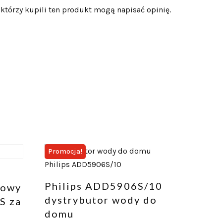
 którzy kupili ten produkt mogą napisać opinię.
Promocja!
Philips ADD5906S/10
towy
dystrybutor wody do
S za
domu