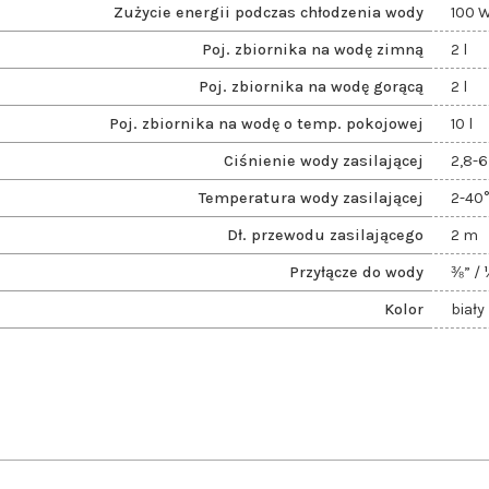
Zużycie energii podczas chłodzenia wody
100 
Poj. zbiornika na wodę zimną
2 l
Poj. zbiornika na wodę gorącą
2 l
Poj. zbiornika na wodę o temp. pokojowej
10 l
Ciśnienie wody zasilającej
2,8-6
Temperatura wody zasilającej
2-40
Dł. przewodu zasilającego
2 m
Przyłącze do wody
⅜” / 
Kolor
biały