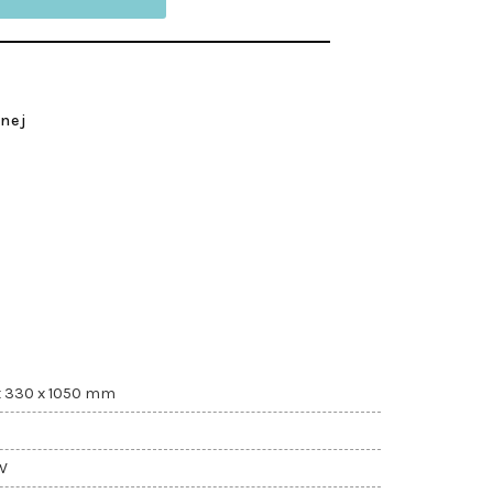
tnej
x 330 x 1050 mm
W