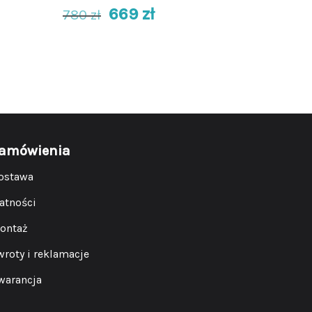
669
zł
780
zł
amówienia
ostawa
łatności
ontaż
wroty i reklamacje
warancja