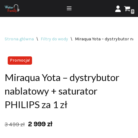
0
Przejdź
do
treści
Strona główna
\
Filtry do wody
\
Miraqua Yota – dystrybutor nabl
Promocja!
Miraqua Yota – dystrybutor
nablatowy + saturator
PHILIPS za 1 zł
2 999
zł
3 499
zł