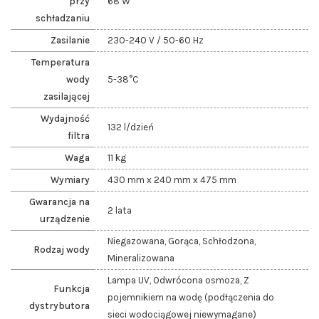
przy
68 W
schładzaniu
Zasilanie
230-240 V / 50-60 Hz
Temperatura
wody
5-38°C
zasilającej
Wydajność
132 l/dzień
filtra
Waga
11 kg
Wymiary
430 mm x 240 mm x 475 mm
Gwarancja na
2 lata
urządzenie
Niegazowana, Gorąca, Schłodzona,
Rodzaj wody
Mineralizowana
Lampa UV, Odwrócona osmoza, Z
Funkcja
pojemnikiem na wodę (podłączenia do
dystrybutora
sieci wodociągowej niewymagane)