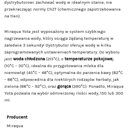
dystrybutorowi zachować wodę w idealnym stanie, nie
przekraczając normy ChZT (chemicznego zapotrzebowania
na tlen).
Miraqua Yota jest wyposażony w system szybkiego
nagrzewania wody, który osiąga żądaną temperaturę w
zaledwie 3 sekundy! Dystrybutor oferuje wodę w kilku
zaprogramowanych ustawieniach temperatury. Do wyboru
jest
woda chłodzona
(≥15°C), o
temperaturze pokojowe
j
(10°C – 30°C), idealna do przygotowania mleka dla
niemowląt (45°C – 48°C), optymalna do parzenia kawy (82°C
– 86°C), odpowiednia dla niektórych rodzajów herbaty, jak
zielona (88°C – 92°C), oraz
gorąca
(≥90°C). Ponadto, Miraqua
Yota pozwala na wybór odmierzonej ilości wody, 150 lub 300
ml.
Producent
Miraqua