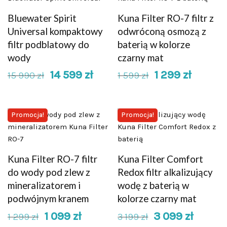
Bluewater Spirit
Kuna Filter RO-7 filtr z
Universal kompaktowy
odwróconą osmozą z
filtr podblatowy do
baterią w kolorze
wody
czarny mat
14 599
zł
1 299
zł
15 990
zł
1 599
zł
Promocja!
Promocja!
Kuna Filter RO-7 filtr
Kuna Filter Comfort
do wody pod zlew z
Redox filtr alkalizujący
mineralizatorem i
wodę z baterią w
podwójnym kranem
kolorze czarny mat
1 099
zł
3 099
zł
1 299
zł
3 199
zł