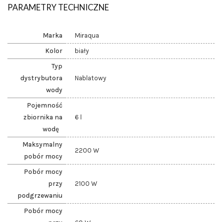
PARAMETRY TECHNICZNE
Marka
Miraqua
Kolor
biały
Typ
dystrybutora
Nablatowy
wody
Pojemność
zbiornika na
6 l
wodę
Maksymalny
2200 W
pobór mocy
Pobór mocy
przy
2100 W
podgrzewaniu
Pobór mocy