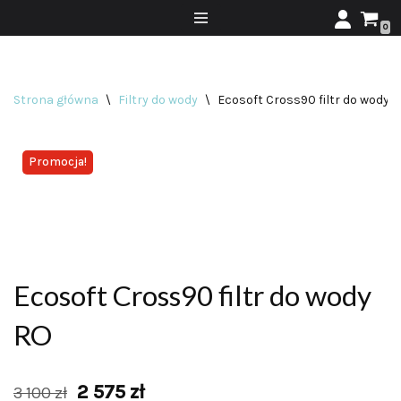
0
Przejdź
do
treści
Strona główna
\
Filtry do wody
\
Ecosoft Cross90 filtr do wody 
Promocja!
Ecosoft Cross90 filtr do wody
RO
2 575
zł
3 100
zł