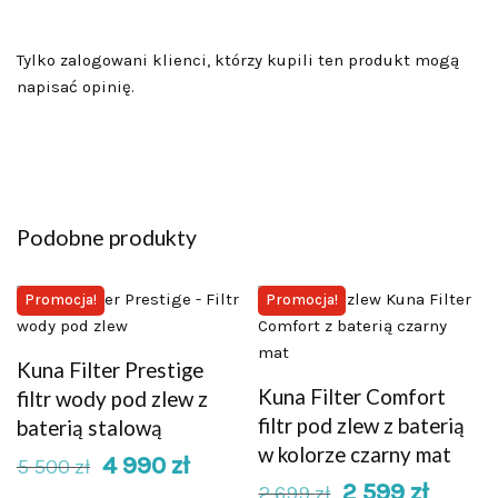
Tylko zalogowani klienci, którzy kupili ten produkt mogą
napisać opinię.
Podobne produkty
Promocja!
Promocja!
Kuna Filter Prestige
Kuna Filter Comfort
filtr wody pod zlew z
filtr pod zlew z baterią
baterią stalową
w kolorze czarny mat
4 990
zł
5 500
zł
2 599
zł
2 699
zł