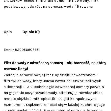
Znaczników:
ecosoft
,
filtr dla domu
,
filtr do wody
,
filtr
podzlewowy
,
odwrócona osmoza
,
woda filtrowana
Opis
Opinie (0)
EAN:
4820056807851
Filtr do wody z odwróconą osmozą – skuteczność, na którą
możesz liczyć
Zadbaj o zdrowie swojej rodziny dzięki nowoczesnemu
filtrowi do wody, który usuwa nawet do 99% szkodliwych
substancji PFAS. Technologia odwróconej osmozy pozwala
na głębokie oczyszczenie wody, eliminując również chlor,
metale ciężkie i mikroplastiki. Dzięki kompaktowym
rozmiarom urządzenie zmieści się w każdej kuchni, a jego
wysoka wydajność (1,5 litra na minutę) sprawia, że zawsze