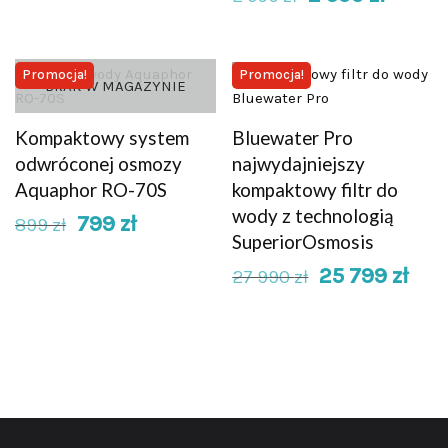
Promocja!
Promocja!
BRAK W MAGAZYNIE
Kompaktowy system
Bluewater Pro
odwróconej osmozy
najwydajniejszy
Aquaphor RO-70S
kompaktowy filtr do
wody z technologią
799
zł
899
zł
SuperiorOsmosis
25 799
zł
27 990
zł