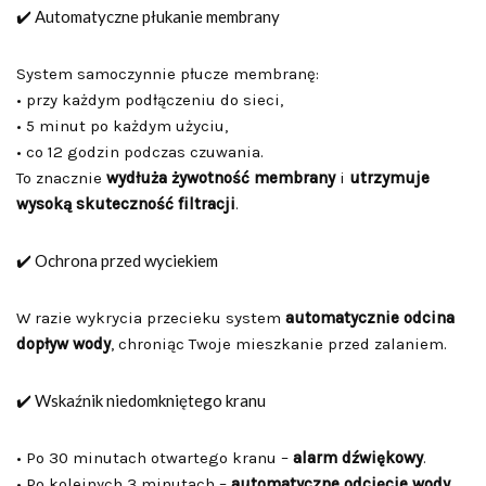
✔️ Automatyczne płukanie membrany
System samoczynnie płucze membranę:
• przy każdym podłączeniu do sieci,
• 5 minut po każdym użyciu,
• co 12 godzin podczas czuwania.
To znacznie
wydłuża żywotność membrany
i
utrzymuje
wysoką skuteczność filtracji
.
✔️ Ochrona przed wyciekiem
W razie wykrycia przecieku system
automatycznie odcina
dopływ wody
, chroniąc Twoje mieszkanie przed zalaniem.
✔️ Wskaźnik niedomkniętego kranu
• Po 30 minutach otwartego kranu –
alarm dźwiękowy
.
• Po kolejnych 3 minutach –
automatyczne odcięcie wody
.