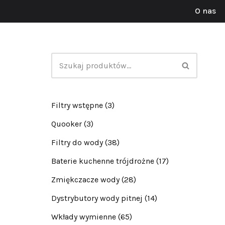
O nas
Przejdź
do
treści
Filtry wstępne
(3)
Quooker
(3)
Filtry do wody
(38)
Baterie kuchenne trójdrożne
(17)
Zmiękczacze wody
(28)
Dystrybutory wody pitnej
(14)
Wkłady wymienne
(65)