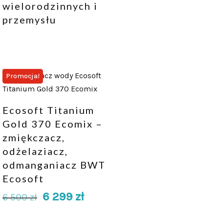
wielorodzinnych i
przemysłu
Promocja!
Ecosoft Titanium
Gold 370 Ecomix –
zmiękczacz,
odżelaziacz,
odmanganiacz BWT
Ecosoft
6 299
zł
6 500
zł