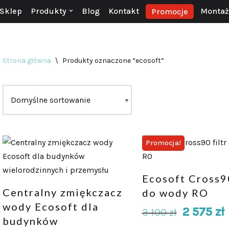
Sklep
Produkty
Blog
Kontakt
Montaż 
Promocje
Strona główna
\
Produkty oznaczone “ecosoft”
Promocja!
Ecosoft Cross90
Centralny zmiękczacz
do wody RO
wody Ecosoft dla
2 575
zł
3 100
zł
budynków