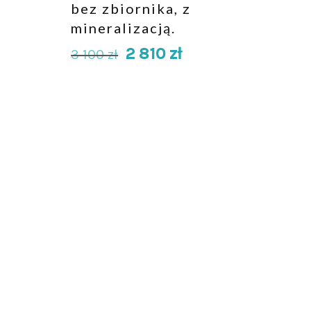
bez zbiornika, z
mineralizacją.
2 810
zł
3 100
zł