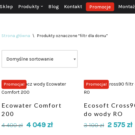
Sklep
Produkty
Blog
Kontakt
Montaż 
Promocje
Strona główna
\
Produkty oznaczone “filtr dla domu”
Promocja!
Promocja!
Ecowater Comfort
Ecosoft Cross90
200
do wody RO
4 049
zł
2 575
zł
4 400
zł
3 100
zł