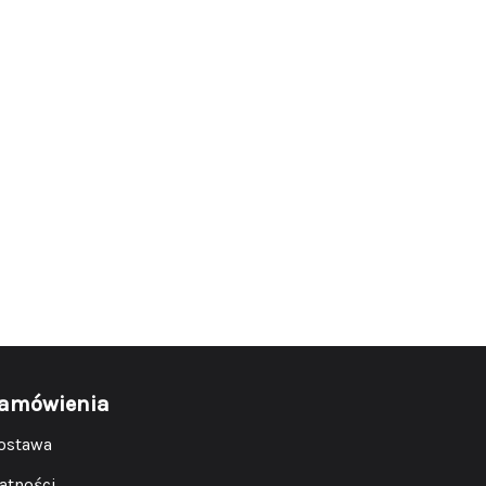
amówienia
ostawa
łatności