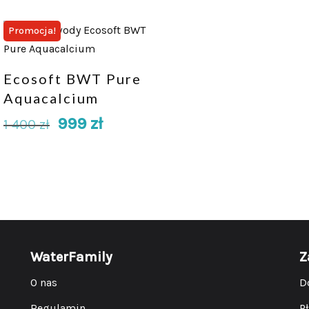
Promocja!
Ecosoft BWT Pure
Aquacalcium
999
zł
1 400
zł
WaterFamily
Z
O nas
D
Regulamin
P