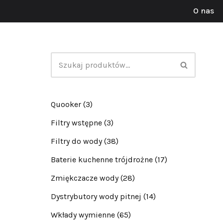
O nas
Przejdź
do
treści
Quooker
(3)
Filtry wstępne
(3)
Filtry do wody
(38)
Baterie kuchenne trójdrożne
(17)
Zmiękczacze wody
(28)
Dystrybutory wody pitnej
(14)
Wkłady wymienne
(65)