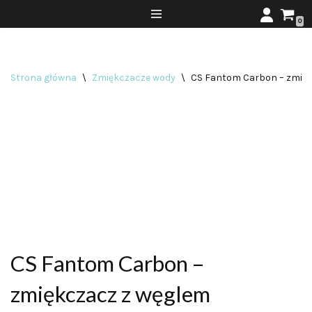
0
Przejdź
do
treści
Strona główna
\
Zmiękczacze wody
\
CS Fantom Carbon – zmię
CS Fantom Carbon –
zmiękczacz z węglem