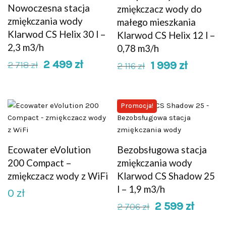
Nowoczesna stacja
zmiękczacz wody do
zmiękczania wody
małego mieszkania
Klarwod CS Helix 30 l –
Klarwod CS Helix 12 l –
2,3 m3/h
0,78 m3/h
2 499
zł
1 999
zł
2 718
zł
2 116
zł
Promocja!
Ecowater eVolution
Bezobsługowa stacja
200 Compact –
zmiękczania wody
zmiękczacz wody z WiFi
Klarwod CS Shadow 25
l – 1,9 m3/h
0
zł
2 599
zł
2 706
zł