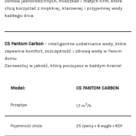
Domów jednorodzinnych, mieszkań i małych firm, które
chcą korzystać z miękkiej, klarownej i przyjemnej wody
każdego dnia.
CS Fantom Carbon
– inteligentne uzdatnianie wody, które
zapewnia komfort, oszczędność i zdrową wodę w Twoim
domu.
Zainwestuj w jakość, którą poczujesz w każdym kranie!
Model:
CS FANTOM CARBON
3
Przepływ
1,7 m
/h
Pojemność złoża
25 żywicy + 6 węgla + KDF