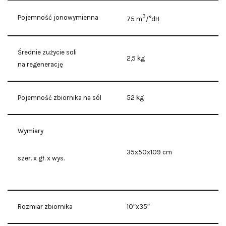
3
Pojemność jonowymienna
75 m
/°dH
Średnie zużycie soli
2,5 kg
na
regenerację
Pojemność zbiornika na
sól
52 kg
Wymiary
35x50x109 cm
szer. x gł. x wys.
Rozmiar zbiornika
10″x35″