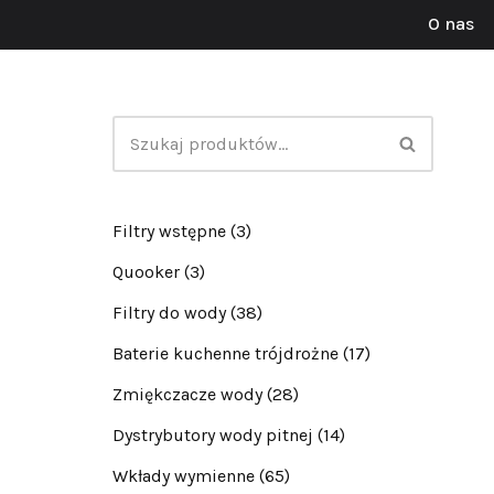
O nas
Przejdź
do
treści
Filtry wstępne
(3)
Quooker
(3)
Filtry do wody
(38)
Baterie kuchenne trójdrożne
(17)
Zmiękczacze wody
(28)
Dystrybutory wody pitnej
(14)
Wkłady wymienne
(65)