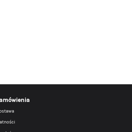
amówienia
ostawa
łatności