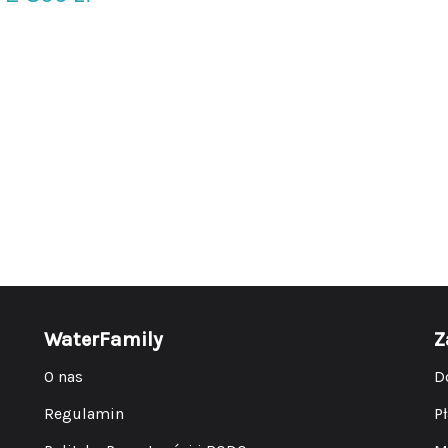
WaterFamily
Z
O nas
D
Regulamin
P