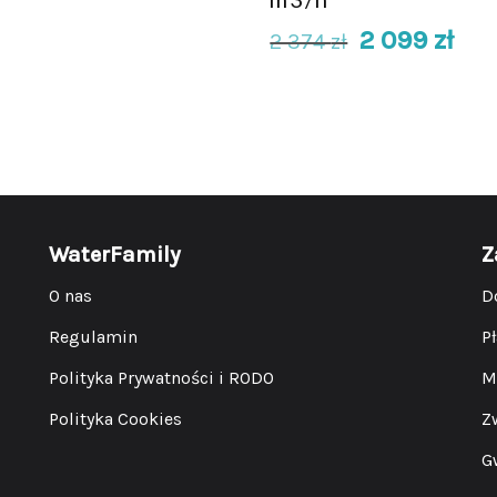
2 099
zł
2 374
zł
WaterFamily
Z
O nas
D
Regulamin
P
Polityka Prywatności i RODO
M
Polityka Cookies
Z
G