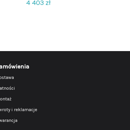
4 403
zł
amówienia
ostawa
łatności
ontaż
wroty i reklamacje
warancja