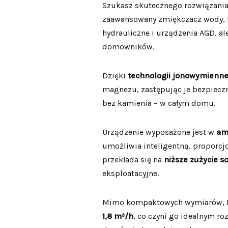
Szukasz skutecznego rozwiązani
zaawansowany zmiękczacz wody, kt
hydrauliczne i urządzenia AGD, al
domowników.
Dzięki
technologii jonowymienne
magnezu, zastępując je bezpiecz
bez kamienia – w całym domu.
Urządzenie wyposażone jest w
am
umożliwia inteligentną, proporcj
przekłada się na
niższe zużycie so
eksploatacyjne.
Mimo kompaktowych wymiarów, Ec
1,8 m³/h
, co czyni go idealnym r