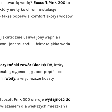
a na twardą wodę?
Ecosoft Pink 200
to
óry nie tylko chroni instalacje
e także poprawia komfort skóry i włosów
j
skutecznie usuwa jony wapnia i
nymi jonami sodu. Efekt? Miękka woda
erykański zawór Clack® DV
, który
onalną regenerację „pod prąd” – co
li i wody
, a więc niższe koszty
osoft Pink 200 oferuje
wydajność do
ozwiązaniem dla większych mieszkań i