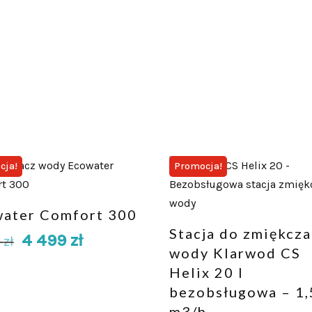
cja!
Promocja!
ater Comfort 300
Stacja do zmiękcza
4 499
zł
0
zł
wody Klarwod CS
Helix 20 l
bezobsługowa – 1,
m3/h