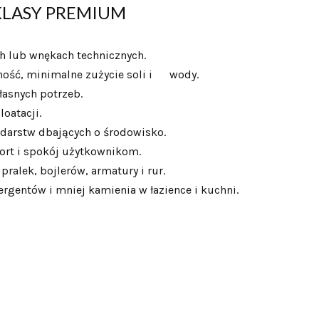
KLASY PREMIUM
h lub wnękach technicznych.
wność, minimalne zużycie soli i wody.
asnych potrzeb.
oatacji.
podarstw dbających o środowisko.
ort i spokój użytkownikom.
ralek, bojlerów, armatury i rur.
tergentów i mniej kamienia w łazience i kuchni.