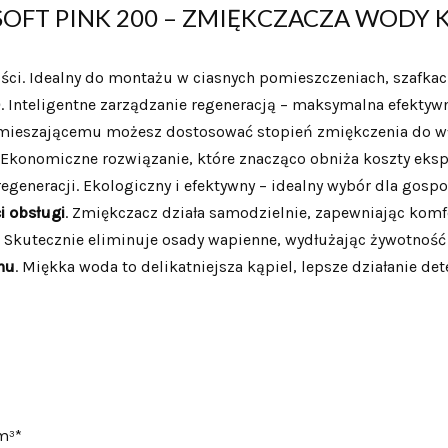
SOFT PINK 200 – ZMIĘKCZACZA WODY 
ci. Idealny do montażu w ciasnych pomieszczeniach, szafkac
)
. Inteligentne zarządzanie regeneracją – maksymalna efekty
 mieszającemu możesz dostosować stopień zmiękczenia do wł
y. Ekonomiczne rozwiązanie, które znacząco obniża koszty ekspl
 regeneracji. Ekologiczny i efektywny – idealny wybór dla gos
i obsługi
. Zmiękczacz działa samodzielnie, zapewniając komf
. Skutecznie eliminuje osady wapienne, wydłużając żywotność p
mu
. Miękka woda to delikatniejsza kąpiel, lepsze działanie de
m³*