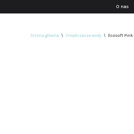
O nas
Przejdź
do
treści
Strona główna
\
Zmiękczacze wody
\
Ecosoft Pink