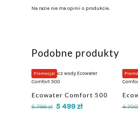
Na razie nie ma opinii o produkcie.
Podobne produkty
Promocja!
Promo
Ecowater Comfort 500
Ecow
5 499
zł
5 799
zł
4 70