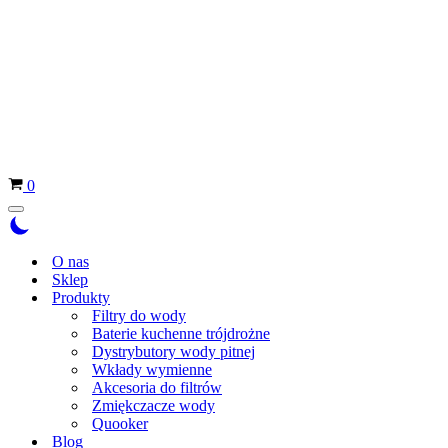
Koszyk
0
Menu
nawigacji
O nas
Sklep
Produkty
Filtry do wody
Baterie kuchenne trójdrożne
Dystrybutory wody pitnej
Wkłady wymienne
Akcesoria do filtrów
Zmiękczacze wody
Quooker
Blog