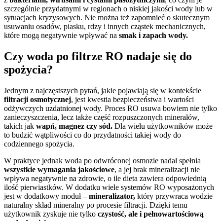
szczególnie przydatnymi w regionach o niskiej jakości wody lub w
sytuacjach kryzysowych. Nie można też zapomnieć o skutecznym
usuwaniu osadów, piasku, rdzy i innych cząstek mechanicznych,
które mogą negatywnie wpływać na
smak i zapach wody.
Czy woda po filtrze RO nadaje się do
spożycia?
Jednym z najczęstszych pytań, jakie pojawiają się w kontekście
filtracji osmotycznej
, jest kwestia bezpieczeństwa i wartości
odżywczych uzdatnionej wody. Proces RO usuwa bowiem nie tylko
zanieczyszczenia, lecz także część rozpuszczonych minerałów,
takich jak
wapń, magnez czy sód.
Dla wielu użytkowników może
to budzić wątpliwości co do przydatności takiej wody do
codziennego spożycia.
W praktyce jednak woda po odwróconej osmozie nadal spełnia
wszystkie wymagania jakościowe
, a jej brak mineralizacji nie
wpływa negatywnie na zdrowie, o ile dieta zawiera odpowiednią
ilość pierwiastków. W dodatku wiele systemów RO wyposażonych
jest w dodatkowy moduł –
mineralizator,
który przywraca wodzie
naturalny skład mineralny po procesie filtracji. Dzięki temu
użytkownik zyskuje nie tylko
czystość, ale i pełnowartościową