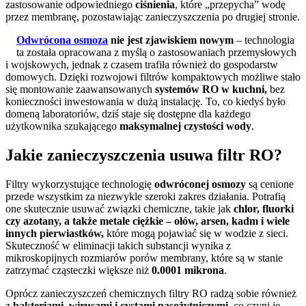
zastosowanie odpowiedniego
ciśnienia
, które „przepycha” wodę
przez membranę, pozostawiając zanieczyszczenia po drugiej stronie.
Odwrócona osmoza
nie jest zjawiskiem nowym
– technologia
ta została opracowana z myślą o zastosowaniach przemysłowych
i wojskowych, jednak z czasem trafiła również do gospodarstw
domowych. Dzięki rozwojowi filtrów kompaktowych możliwe stało
się montowanie zaawansowanych
systemów RO w kuchni,
bez
konieczności inwestowania w dużą instalację. To, co kiedyś było
domeną laboratoriów, dziś staje się dostępne dla każdego
użytkownika szukającego
maksymalnej czystości wody
.
Jakie zanieczyszczenia usuwa filtr RO?
Filtry wykorzystujące technologię
odwróconej osmozy
są cenione
przede wszystkim za niezwykle szeroki zakres działania. Potrafią
one skutecznie usuwać związki chemiczne, takie jak
chlor, fluorki
czy azotany, a także metale ciężkie – ołów, arsen, kadm i wiele
innych pierwiastków,
które mogą pojawiać się w wodzie z sieci.
Skuteczność w eliminacji takich substancji wynika z
mikroskopijnych rozmiarów porów membrany, które są w stanie
zatrzymać cząsteczki większe niż
0.0001 mikrona
.
Oprócz zanieczyszczeń chemicznych filtry RO radzą sobie również
z
bakteriami, wirusami i cystami pasożytniczymi
, co czyni je