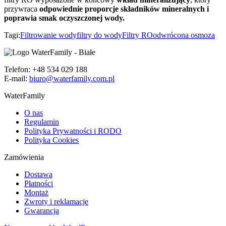
przywraca
odpowiednie proporcje składników mineralnych i
poprawia smak oczyszczonej wody.
Tagi:
Filtrowanie wody
filtry do wody
Filtry RO
odwrócona osmoza
Telefon: +48 534 029 188
E-mail:
biuro@waterfamily.com.pl
WaterFamily
O nas
Regulamin
Polityka Prywatności i RODO
Polityka Cookies
Zamówienia
Dostawa
Płatności
Montaż
Zwroty i reklamacje
Gwarancja