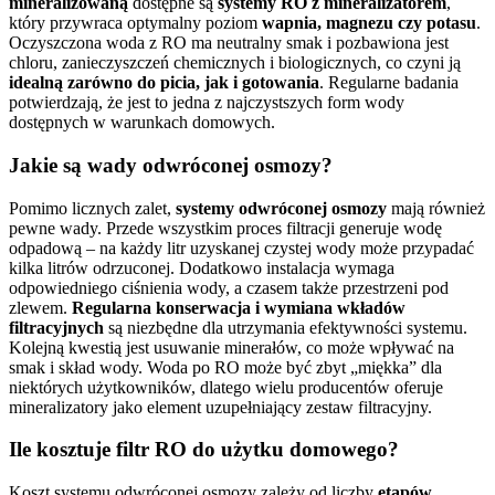
mineralizowaną
dostępne są
systemy RO z mineralizatorem
,
który przywraca optymalny poziom
wapnia, magnezu czy potasu
.
Oczyszczona woda z RO ma neutralny smak i pozbawiona jest
chloru, zanieczyszczeń chemicznych i biologicznych, co czyni ją
idealną zarówno do picia, jak i gotowania
. Regularne badania
potwierdzają, że jest to jedna z najczystszych form wody
dostępnych w warunkach domowych.
Jakie są wady odwróconej osmozy?
Pomimo licznych zalet,
systemy odwróconej osmozy
mają również
pewne wady. Przede wszystkim proces filtracji generuje wodę
odpadową – na każdy litr uzyskanej czystej wody może przypadać
kilka litrów odrzuconej. Dodatkowo instalacja wymaga
odpowiedniego ciśnienia wody, a czasem także przestrzeni pod
zlewem.
Regularna konserwacja i wymiana wkładów
filtracyjnych
są niezbędne dla utrzymania efektywności systemu.
Kolejną kwestią jest usuwanie minerałów, co może wpływać na
smak i skład wody. Woda po RO może być zbyt „miękka” dla
niektórych użytkowników, dlatego wielu producentów oferuje
mineralizatory jako element uzupełniający zestaw filtracyjny.
Ile kosztuje filtr RO do użytku domowego?
Koszt systemu odwróconej osmozy zależy od liczby
etapów