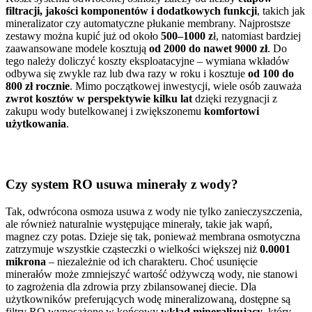
filtracji, jakości komponentów i dodatkowych funkcji
, takich jak
mineralizator czy automatyczne płukanie membrany. Najprostsze
zestawy można kupić już od około
500–1000 z
ł, natomiast bardziej
zaawansowane modele kosztują
od 2000 do nawet 9000 zł
. Do
tego należy doliczyć koszty eksploatacyjne – wymiana wkładów
odbywa się zwykle raz lub dwa razy w roku i kosztuje
od 100 do
800 zł rocznie
. Mimo początkowej inwestycji, wiele osób zauważa
zwrot kosztów w perspektywie kilku lat
dzięki rezygnacji z
zakupu wody butelkowanej i zwiększonemu
komfortowi
użytkowania
.
Czy system RO usuwa minerały z wody?
Tak, odwrócona osmoza usuwa z wody nie tylko zanieczyszczenia,
ale również naturalnie występujące minerały, takie jak wapń,
magnez czy potas. Dzieje się tak, ponieważ membrana osmotyczna
zatrzymuje wszystkie cząsteczki o wielkości większej niż
0.0001
mikrona
– niezależnie od ich charakteru. Choć usunięcie
minerałów może zmniejszyć wartość odżywczą wody, nie stanowi
to zagrożenia dla zdrowia przy zbilansowanej diecie. Dla
użytkowników preferujących wodę mineralizowaną, dostępne są
filtry RO wyposażone w końcowy
wkład mineralizujący
, który