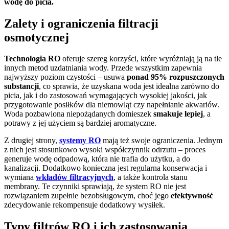
wodę do picia.
Zalety i ograniczenia filtracji
osmotycznej
Technologia RO
oferuje szereg korzyści, które wyróżniają ją na tle
innych metod uzdatniania wody. Przede wszystkim zapewnia
najwyższy poziom czystości – usuwa
ponad 95% rozpuszczonych
substancji
, co sprawia, że uzyskana woda jest idealna zarówno do
picia, jak i do zastosowań wymagających wysokiej jakości, jak
przygotowanie posiłków dla niemowląt czy napełnianie akwariów.
Woda pozbawiona niepożądanych domieszek
smakuje lepiej
, a
potrawy z jej użyciem są bardziej aromatyczne.
Z drugiej strony,
systemy RO
mają też swoje ograniczenia. Jednym
z nich jest stosunkowo wysoki współczynnik odrzutu – proces
generuje wodę odpadową, która nie trafia do użytku, a do
kanalizacji. Dodatkowo konieczna jest regularna konserwacja i
wymiana
wkładów filtracyjnych
, a także kontrola stanu
membrany. Te czynniki sprawiają, że system RO nie jest
rozwiązaniem zupełnie bezobsługowym, choć jego
efektywność
zdecydowanie rekompensuje dodatkowy wysiłek.
Typy filtrów RO i ich zastosowania