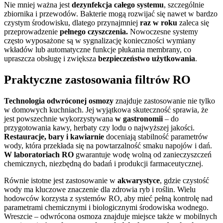
Nie mniej ważna jest
dezynfekcja całego systemu
, szczególnie
zbiornika i przewodów. Bakterie mogą rozwijać się nawet w bardzo
czystym środowisku, dlatego przynajmniej
raz w roku
zaleca się
przeprowadzenie
pełnego czyszczenia.
Nowoczesne systemy
często wyposażone są w sygnalizację konieczności wymiany
wkładów lub automatyczne funkcje płukania membrany, co
upraszcza obsługę i zwiększa
bezpieczeństwo użytkowania
.
Praktyczne zastosowania filtrów RO
Technologia odwróconej osmozy
znajduje zastosowanie nie tylko
w domowych kuchniach. Jej wyjątkowa skuteczność sprawia, że
jest powszechnie wykorzystywana
w gastronomii
– do
przygotowania kawy, herbaty czy lodu o najwyższej jakości.
Restauracje, bary i kawiarnie
doceniają stabilność parametrów
wody, która przekłada się na powtarzalność smaku napojów i dań.
W laboratoriach RO
gwarantuje wodę wolną od zanieczyszczeń
chemicznych, niezbędną do badań i produkcji farmaceutycznej.
Równie istotne jest zastosowanie w
akwarystyce
, gdzie czystość
wody ma kluczowe znaczenie dla zdrowia ryb i roślin. Wielu
hodowców korzysta z systemów RO, aby mieć pełną kontrolę nad
parametrami chemicznymi i biologicznymi środowiska wodnego.
Wreszcie – odwrócona osmoza znajduje miejsce także w mobilnych