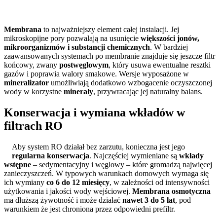
Membrana
to najważniejszy element całej instalacji. Jej
mikroskopijne pory pozwalają na usunięcie
większości jonów,
mikroorganizmów i substancji chemicznych
. W bardziej
zaawansowanych systemach po membranie znajduje się jeszcze filtr
końcowy, zwany
postwęglowym
, który usuwa ewentualne resztki
gazów i poprawia walory smakowe. Wersje wyposażone w
mineralizator
umożliwiają dodatkowo wzbogacenie oczyszczonej
wody w korzystne
minerały
, przywracając jej naturalny balans.
Konserwacja i wymiana wkładów w
filtrach RO
Aby system RO działał bez zarzutu, konieczna jest jego
regularna konserwacja
. Najczęściej wymieniane są
wkłady
wstępne
– sedymentacyjny i węglowy – które gromadzą najwięcej
zanieczyszczeń. W typowych warunkach domowych wymaga się
ich wymiany
co 6 do 12 miesięcy
, w zależności od intensywności
użytkowania i jakości wody wejściowej.
Membrana osmotyczna
ma dłuższą żywotność i może działać
nawet 3 do 5 lat
, pod
warunkiem że jest chroniona przez odpowiedni prefiltr.