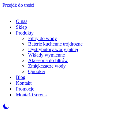
Przejdź do treści
O nas
Sklep
Produkty
Filtry do wody
Baterie kuchenne trójdrożne
Dystrybutory wody pitnej
Wkłady wymienne
Akcesoria do filtrów
Zmiękczacze wody
Quooker
Blog
Kontakt
Promocje
Montaż i serwis