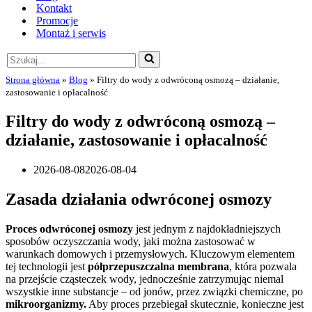
Kontakt
Promocje
Montaż i serwis
Szukaj...
Strona główna
»
Blog
»
Filtry do wody z odwróconą osmozą – działanie,
zastosowanie i opłacalność
Filtry do wody z odwróconą osmozą –
działanie, zastosowanie i opłacalność
2026-08-08
2026-08-04
Zasada działania odwróconej osmozy
Proces odwróconej osmozy
jest jednym z najdokładniejszych
sposobów oczyszczania wody, jaki można zastosować w
warunkach domowych i przemysłowych. Kluczowym elementem
tej technologii jest
półprzepuszczalna membrana
, która pozwala
na przejście cząsteczek wody, jednocześnie zatrzymując niemal
wszystkie inne substancje – od jonów, przez związki chemiczne, po
mikroorganizmy.
Aby proces przebiegał skutecznie, konieczne jest