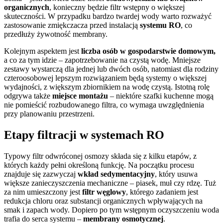
organicznych
, konieczny będzie filtr wstępny o większej
skuteczności. W przypadku bardzo twardej wody warto rozważyć
zastosowanie zmiękczacza przed instalacją
systemu RO
, co
przedłuży żywotność membrany.
Kolejnym aspektem jest
liczba osób w gospodarstwie domowym,
a co za tym idzie – zapotrzebowanie na czystą wodę. Mniejsze
zestawy wystarczą dla jednej lub dwóch osób, natomiast dla rodziny
czteroosobowej lepszym rozwiązaniem będą systemy o większej
wydajności, z większym zbiornikiem na wodę czystą. Istotną rolę
odgrywa także
miejsce montażu
– niektóre szafki kuchenne mogą
nie pomieścić rozbudowanego filtra, co wymaga uwzględnienia
przy planowaniu przestrzeni.
Etapy filtracji w systemach RO
Typowy filtr odwróconej osmozy składa się z kilku etapów, z
których każdy pełni określoną funkcję. Na początku procesu
znajduje się zazwyczaj
wkład sedymentacyjny
, który usuwa
większe zanieczyszczenia mechaniczne – piasek, muł czy rdzę. Tuż
za nim umieszczony jest
filtr węglowy
, którego zadaniem jest
redukcja chloru oraz substancji organicznych wpływających na
smak i zapach wody. Dopiero po tym wstępnym oczyszczeniu woda
trafia do serca systemu –
membrany osmotycznej
.