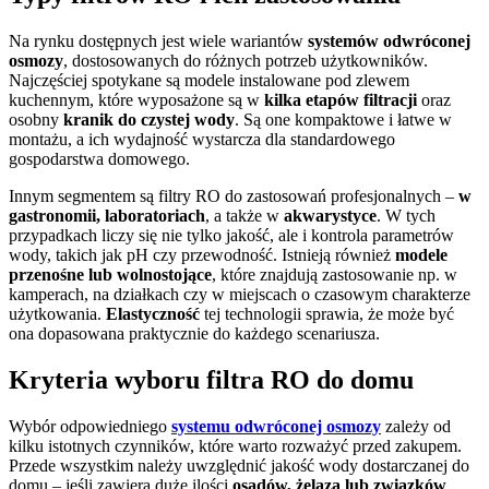
Na rynku dostępnych jest wiele wariantów
systemów odwróconej
osmozy
, dostosowanych do różnych potrzeb użytkowników.
Najczęściej spotykane są modele instalowane pod zlewem
kuchennym, które wyposażone są w
kilka etapów filtracji
oraz
osobny
kranik do czystej wody
. Są one kompaktowe i łatwe w
montażu, a ich wydajność wystarcza dla standardowego
gospodarstwa domowego.
Innym segmentem są filtry RO do zastosowań profesjonalnych –
w
gastronomii, laboratoriach
, a także w
akwarystyce
. W tych
przypadkach liczy się nie tylko jakość, ale i kontrola parametrów
wody, takich jak pH czy przewodność. Istnieją również
modele
przenośne lub wolnostojące
, które znajdują zastosowanie np. w
kamperach, na działkach czy w miejscach o czasowym charakterze
użytkowania.
Elastyczność
tej technologii sprawia, że może być
ona dopasowana praktycznie do każdego scenariusza.
Kryteria wyboru filtra RO do domu
Wybór odpowiedniego
systemu odwróconej osmozy
zależy od
kilku istotnych czynników, które warto rozważyć przed zakupem.
Przede wszystkim należy uwzględnić jakość wody dostarczanej do
domu – jeśli zawiera duże ilości
osadów, żelaza lub związków