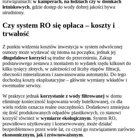
rozwiązaniach:
w kamperach, na łodziach czy w domkach
letniskowych
, gdzie dostęp do wody dobrej jakości bywa
utrudniony.
Czy system RO się opłaca – koszty i
trwałość
Z punktu widzenia kosztów inwestycja w system odwróconej
osmozy może wydawać się istotna na początku, jednak jej
długofalowe korzyści
są trudne do przecenienia. Zakup
podstawowego zestawu z montażem to wydatek rzędu kilkuset do
kilku tysięcy złotych, w zależności od liczby etapów filtracji,
obecności mineralizatora i zaawansowania automatyki. Do tego
dochodzą koszty eksploatacyjne – głównie wymiany wkładów i
ewentualne serwisy.
W praktyce jednak
korzystanie z wody filtrowanej
w domu
eliminuje konieczność kupowania wody butelkowanej, co dla
wielu rodzin oznacza realne oszczędności. Dodatkowo zmniejsza
się ilość produkowanych odpadów plastikowych, co stanowi
korzyść również w
wymiarze ekologicznym
. System RO,
prawidłowo użytkowany i konserwowany, może działać
bezproblemowo przez wiele lat, co czyni go rozwiązaniem zarówno
ekonomicznym, jak i zrównoważonym
.