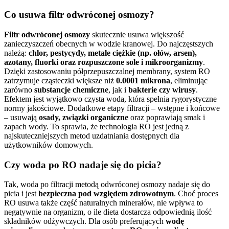
Co usuwa filtr odwróconej osmozy?
Filtr odwróconej osmozy
skutecznie usuwa większość
zanieczyszczeń obecnych w wodzie kranowej. Do najczęstszych
należą:
chlor, pestycydy, metale ciężkie (np. ołów, arsen),
azotany, fluorki oraz rozpuszczone sole i mikroorganizmy
.
Dzięki zastosowaniu półprzepuszczalnej membrany, system RO
zatrzymuje cząsteczki większe niż
0.0001 mikrona
, eliminując
zarówno
substancje chemiczne
, jak i
bakterie czy wirusy
.
Efektem jest wyjątkowo czysta woda, która spełnia rygorystyczne
normy jakościowe. Dodatkowe etapy filtracji – wstępne i końcowe
– usuwają
osady, związki organiczne
oraz poprawiają smak i
zapach wody. To sprawia, że technologia RO jest jedną z
najskuteczniejszych metod uzdatniania dostępnych dla
użytkowników domowych.
Czy woda po RO nadaje się do picia?
Tak, woda po filtracji metodą odwróconej osmozy nadaje się do
picia i jest
bezpieczna pod względem zdrowotnym
. Choć proces
RO usuwa także część naturalnych minerałów, nie wpływa to
negatywnie na organizm, o ile dieta dostarcza odpowiednią ilość
składników odżywczych. Dla osób preferujących
wodę