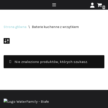
0
Przejdź
do
treści
Strona główna
\
Baterie kuchenne z wrzątkiem
Nie znaleziono produktów, których szukasz.