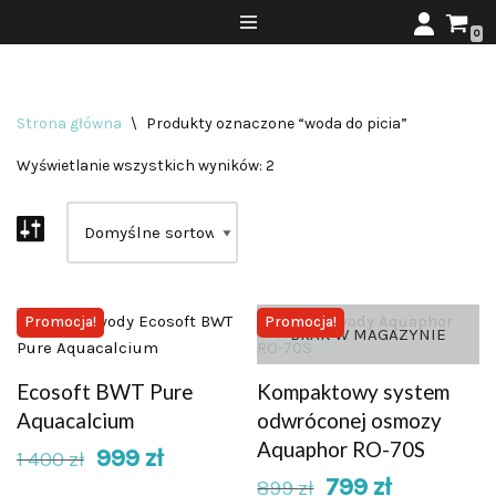
0
Przejdź
do
treści
Strona główna
\
Produkty oznaczone “woda do picia”
Wyświetlanie wszystkich wyników: 2
Promocja!
Promocja!
BRAK W MAGAZYNIE
Ecosoft BWT Pure
Kompaktowy system
Aquacalcium
odwróconej osmozy
Aquaphor RO-70S
999
zł
1 400
zł
799
zł
899
zł