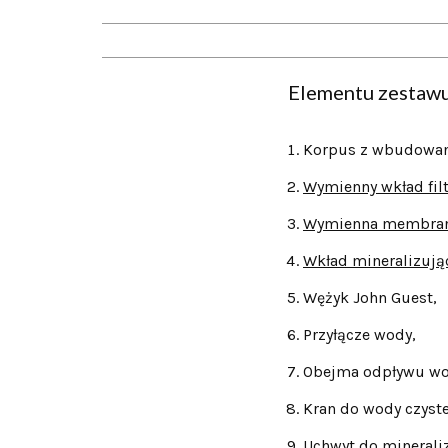
Elementu zestaw
Korpus z wbudowa
Wymienny wkład fil
Wymienna membran
Wkład mineralizują
Wężyk John Guest,
Przyłącze wody,
Obejma odpływu wod
Kran do wody czyste
Uchwyt do mineraliz