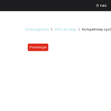
O nas
Przejdź
do
treści
Strona główna
\
Filtry do wody
\
Kompaktowy syst
Promocja!