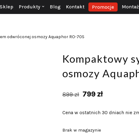
Sklep
Produkty
Blog
Kontakt
Montaż 
Promocje
em odwróconej osmozy Aquaphor RO-70S
Kompaktowy s
osmozy Aquap
799
zł
899
zł
Cena w ostatnich 30 dniach nie zm
Brak w magazynie