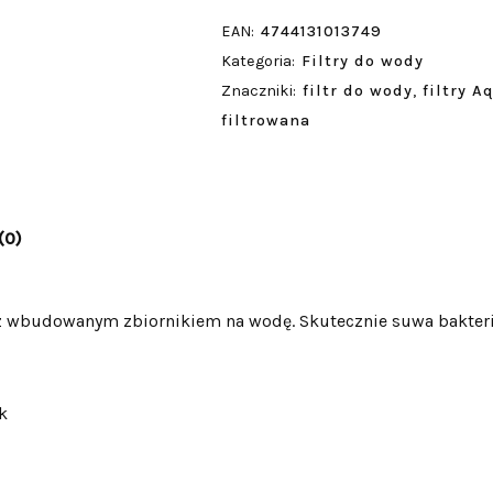
EAN:
4744131013749
Kategoria:
Filtry do wody
Znaczniki:
filtr do wody
,
filtry 
filtrowana
(0)
budowanym zbiornikiem na wodę. Skutecznie suwa bakterie, 
k