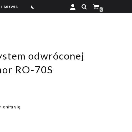
i serwis
0
ystem odwróconej
hor RO-70S
ieniła się