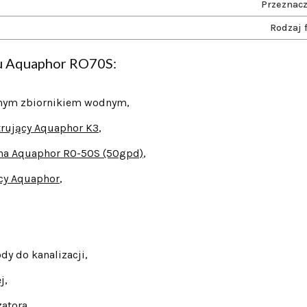
Przeznacz
Rodzaj 
u Aquaphor RO70S:
nym zbiornikiem wodnym,
trujący Aquaphor K3
,
a Aquaphor RO-50S (50gpd)
,
cy Aquaphor
,
y do kanalizacji,
j,
atora,