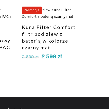
Promocja!
Kuna Filter Comfort
filtr pod zlew z
towy
baterią w kolorze
 PAC
czarny mat
2 599
zł
2 699
zł