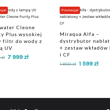
cja!
Promocja!
water Cleone
Miraqua Alfa –
ty Plus wysokiej
dystrybutor nabla
y filtr do wody z
+ zestaw wkładów
ą UV
i CF
7 999
zł
0
zł
1 599
zł
1 900
zł