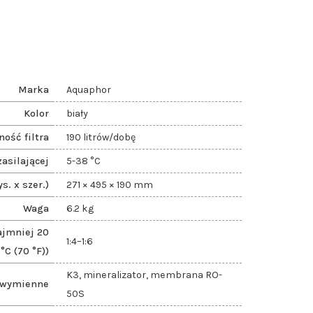
Marka
Aquaphor
Kolor
biały
ość filtra
190 litrów/dobę
asilającej
5-38 °C
s. x szer.)
271 × 495 × 190 mm
Waga
6.2 kg
ajmniej 20
1:4–1:6
°C (70 °F))
K3, mineralizator, membrana RO-
 wymienne
50S