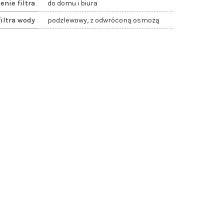
enie filtra
do domu i biura
filtra wody
podzlewowy, z odwróconą osmozą