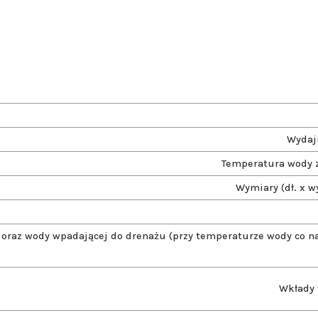
Wydajn
Temperatura wody z
Wymiary (dł. x wy
 oraz wody wpadającej do drenażu (przy temperaturze wody co n
Wkłady