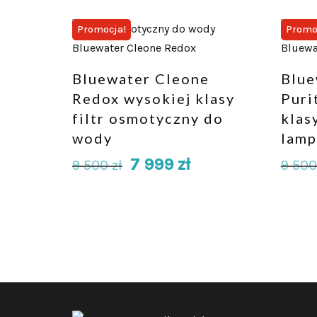
Promocja!
Promo
Bluewater Cleone
Blue
Redox wysokiej klasy
Puri
filtr osmotyczny do
klas
wody
lamp
7 999
zł
9 500
zł
9 50