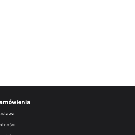
amówienia
ostawa
łatności