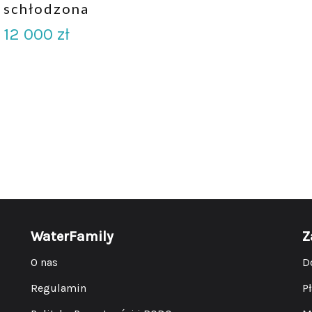
schłodzona
12 000
zł
WaterFamily
Z
O nas
D
Regulamin
P