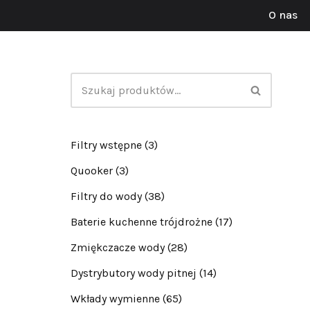
O nas
Przejdź
do
treści
Filtry wstępne
(3)
Quooker
(3)
Filtry do wody
(38)
Baterie kuchenne trójdrożne
(17)
Zmiękczacze wody
(28)
Dystrybutory wody pitnej
(14)
Wkłady wymienne
(65)