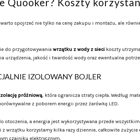
ie Quooker? Koszty korzystan
, warto spojrzeć nie tylko na cenę zakupu i montażu, ale równi
ie do przygotowywania
wrzątku z wody z sieci
koszty utrzyma
a urządzenia, jakość i twardość wody oraz ewentualna potrz
CJALNIE IZOLOWANY BOJLER
izolację próżniową
, która ogranicza straty ciepła. Według ma
ą porównywalne z poborem energii przez żarówkę LED.
ła do otoczenia, a energia jest wykorzystywana przede wszyst
 z wrzątku korzystamy kilka razy dziennie, całkowite zużycie
ym czajniku elektrycznym.