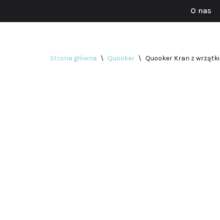
O nas
Przejdź
do
treści
Strona główna
\
Quooker
\
Quooker Kran z wrzątk