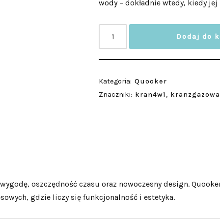
wody – dokładnie wtedy, kiedy jej
Dodaj do 
Kategoria:
Quooker
Znaczniki:
kran4w1
,
kranzgazow
ią wygodę, oszczędność czasu oraz nowoczesny design. Quook
sowych, gdzie liczy się funkcjonalność i estetyka.