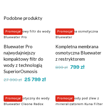
Podobne produkty
Promocja!
Promocja!
Bluewater Pro
Kompletna membrana
najwydajniejszy
osmotyczna Bluewater
kompaktowy filtr do
z restryktorem
wody z technologią
799
zł
899
zł
SuperiorOsmosis
25 799
zł
27 990
zł
Promocja!
Promocja!