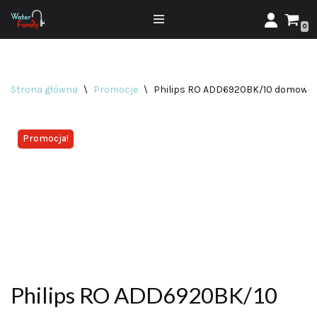
0
Przejdź
do
treści
Strona główna
\
Promocje
\
Philips RO ADD6920BK/10 domowy 
Promocja!
Philips RO ADD6920BK/10