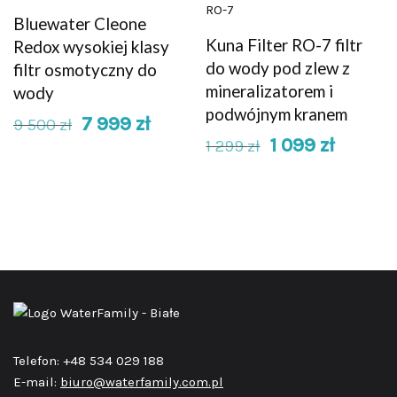
Bluewater Cleone
Kuna Filter RO-7 filtr
Redox wysokiej klasy
do wody pod zlew z
filtr osmotyczny do
mineralizatorem i
wody
podwójnym kranem
7 999
zł
9 500
zł
1 099
zł
1 299
zł
Telefon: +48 534 029 188
E-mail:
biuro@waterfamily.com.pl