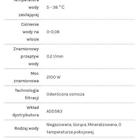
wody
5 – 38 ° С
zasilającej
Ciśnienie
wody na
0-0,06
wlocie
Znamionowy
przepływ
0,2 l/min
wody
Moc
2100 W
znamionowa
Technologia
Odwrócona osmoza
filtracji
Wkład
ADD583
dystrybutora
Niegazowana, Gorąca, Mineralizowana, O
Rodzaj wody
temperaturze pokojowej