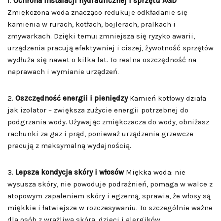
1.
Ochrona instalacji hydraulicznej i sprzętu AGD
Zmiękczona woda znacząco redukuje odkładanie się
kamienia w rurach, kotłach, bojlerach, pralkach i
zmywarkach. Dzięki temu: zmniejsza się ryzyko awarii,
urządzenia pracują efektywniej i ciszej, żywotność sprzętów
wydłuża się nawet o kilka lat. To realna oszczędność na
naprawach i wymianie urządzeń.
2.
Oszczędność energii i pieniędzy
Kamień kotłowy działa
jak izolator – zwiększa zużycie energii potrzebnej do
podgrzania wody. Używając zmiękczacza do wody, obniżasz
rachunki za gaz i prąd, ponieważ urządzenia grzewcze
pracują z maksymalną wydajnością.
3.
Lepsza kondycja skóry i włosów
Miękka woda: nie
wysusza skóry, nie powoduje podrażnień, pomaga w walce z
atopowym zapaleniem skóry i egzemą, sprawia, że włosy są
miękkie i łatwiejsze w rozczesywaniu. To szczególnie ważne
dla osób z wrażliwą skórą, dzieci i alergików.