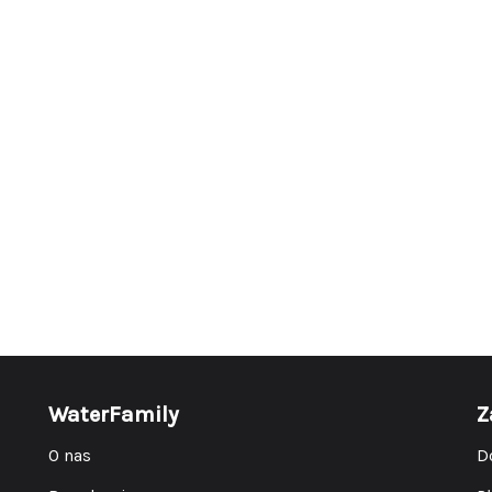
WaterFamily
Z
O nas
D