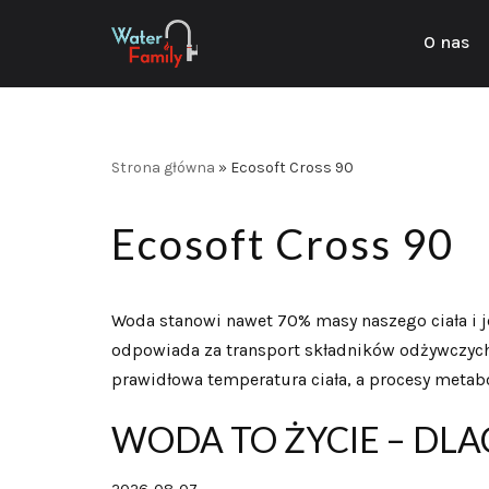
O nas
Przejdź
do
treści
Strona główna
»
Ecosoft Cross 90
Ecosoft Cross 90
Woda stanowi nawet 70% masy naszego ciała i j
odpowiada za transport składników odżywczych,
prawidłowa temperatura ciała, a procesy metab
WODA TO ŻYCIE – DL