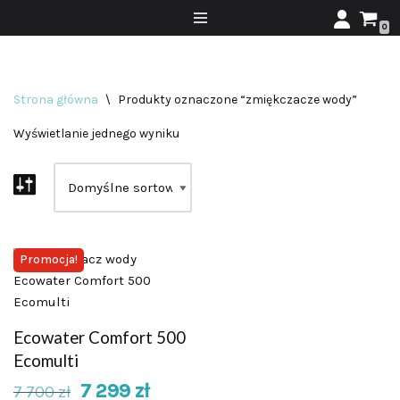
0
Przejdź
do
treści
Strona główna
\
Produkty oznaczone “zmiękczacze wody”
Wyświetlanie jednego wyniku
Promocja!
Ecowater Comfort 500
Ecomulti
7 299
zł
7 700
zł