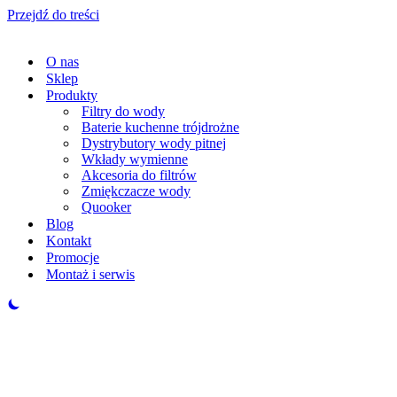
Przejdź do treści
O nas
Sklep
Produkty
Filtry do wody
Baterie kuchenne trójdrożne
Dystrybutory wody pitnej
Wkłady wymienne
Akcesoria do filtrów
Zmiękczacze wody
Quooker
Blog
Kontakt
Promocje
Montaż i serwis