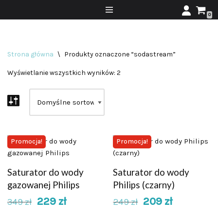
0
Przejdź
do
treści
Strona główna
\
Produkty oznaczone “sodastream”
Wyświetlanie wszystkich wyników: 2
Promocja!
Promocja!
Saturator do wody
Saturator do wody
gazowanej Philips
Philips (czarny)
229
zł
209
zł
349
zł
249
zł