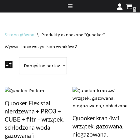
0
Przejdź
do
treści
Strona główna
\
Produkty oznaczone “Quooker”
Wyświetlanie wszystkich wyników: 2
Quooker Flex stal
nierdzewna + PRO3 +
Quooker kran 4w1
CUBE + filtr – wrzątek,
wrzątek, gazowana,
schłodzona woda
niegazowana,
gazowana i