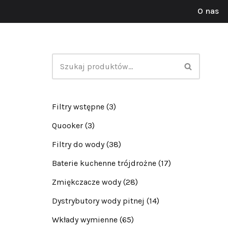
O nas
Przejdź
do
treści
Filtry wstępne
(3)
Quooker
(3)
Filtry do wody
(38)
Baterie kuchenne trójdrożne
(17)
Zmiękczacze wody
(28)
Dystrybutory wody pitnej
(14)
Wkłady wymienne
(65)