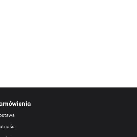
amówienia
ostawa
łatności