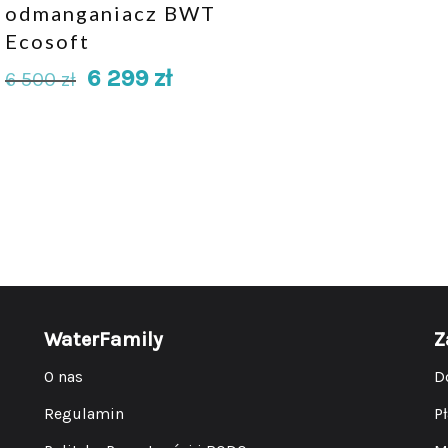
odmanganiacz BWT
Ecosoft
6 299
zł
6 500
zł
WaterFamily
Z
O nas
D
Regulamin
P