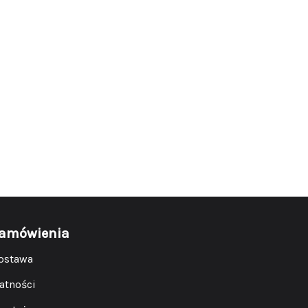
amówienia
ostawa
łatności