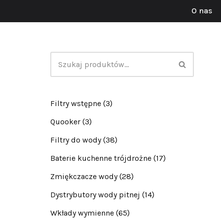
O nas
Przejdź
do
treści
Filtry wstępne
(3)
Quooker
(3)
Filtry do wody
(38)
Baterie kuchenne trójdrożne
(17)
Zmiękczacze wody
(28)
Dystrybutory wody pitnej
(14)
Wkłady wymienne
(65)