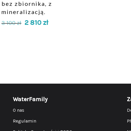
bez zbiornika, z
mineralizacją.
2 810
zł
3 100
zł
WaterFamily
Z
O nas
D
Regulamin
P