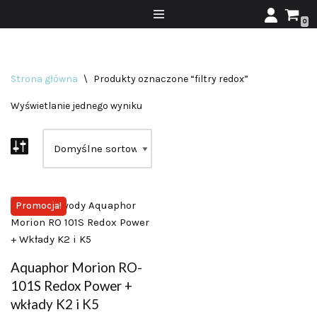
0
Przejdź
do
treści
Strona główna
\
Produkty oznaczone “filtry redox”
Wyświetlanie jednego wyniku
Promocja!
Aquaphor Morion RO-
101S Redox Power +
wkłady K2 i K5