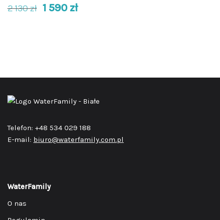
1 590
zł
2 130
zł
Telefon: +48 534 029 188
E-mail:
biuro@waterfamily.com.pl
WaterFamily
O nas