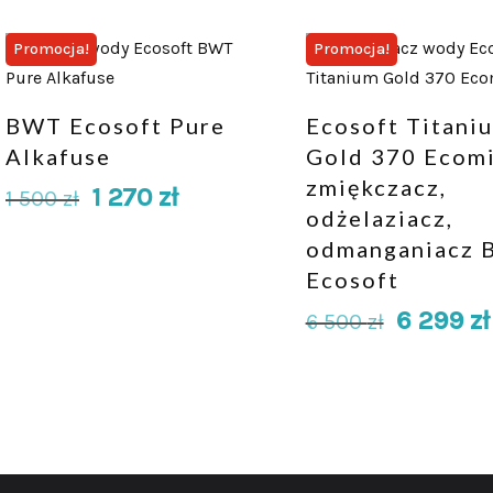
Promocja!
Promocja!
BWT Ecosoft Pure
Ecosoft Titani
Alkafuse
Gold 370 Ecomi
zmiękczacz,
1 270
zł
1 500
zł
odżelaziacz,
odmanganiacz
Ecosoft
6 299
zł
6 500
zł