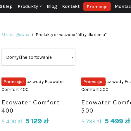
Sklep
Produkty
Blog
Kontakt
Montaż 
Promocje
Strona główna
\
Produkty oznaczone “filtry dla domu”
Promocja!
Promocja!
Ecowater Comfort
Ecowater Comf
400
500
5 129
zł
5 499
zł
5 400
zł
5 799
zł