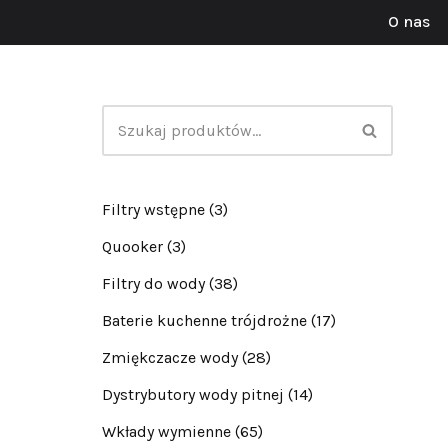
O nas
Przejdź
do
treści
Filtry wstępne
(3)
Quooker
(3)
Filtry do wody
(38)
Baterie kuchenne trójdrożne
(17)
Zmiękczacze wody
(28)
Dystrybutory wody pitnej
(14)
Wkłady wymienne
(65)