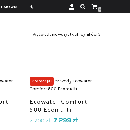
i serwis
0
Wyświetlanie wszystkich wyników: 5
Promocja!
ort
Ecowater Comfort
500 Ecomulti
7 299
zł
7 700
zł