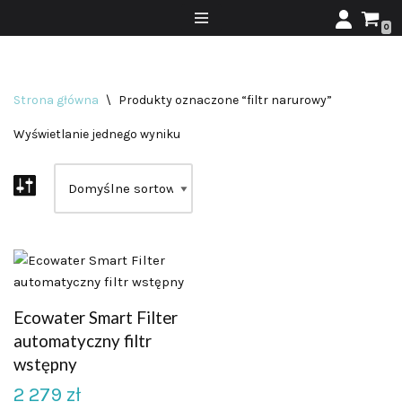
0
Przejdź
do
treści
Strona główna
\
Produkty oznaczone “filtr narurowy”
Wyświetlanie jednego wyniku
Ecowater Smart Filter
automatyczny filtr
wstępny
2 279
zł