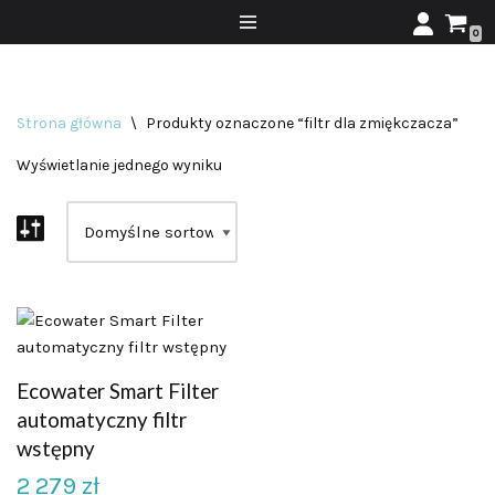
0
Przejdź
do
treści
Strona główna
\
Produkty oznaczone “filtr dla zmiękczacza”
Wyświetlanie jednego wyniku
Ecowater Smart Filter
automatyczny filtr
wstępny
2 279
zł