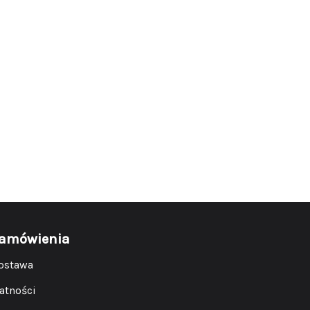
amówienia
ostawa
łatności