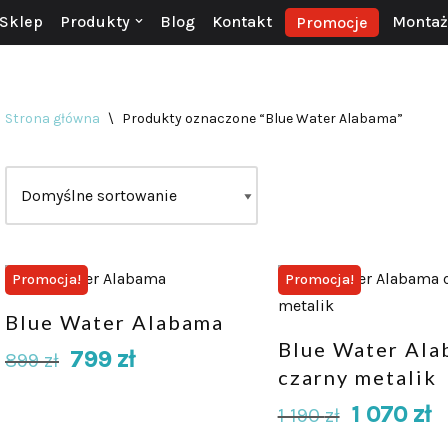
Sklep
Produkty
Blog
Kontakt
Montaż 
Promocje
Strona główna
\
Produkty oznaczone “Blue Water Alabama”
Promocja!
Promocja!
Blue Water Alabama
Blue Water Ala
799
zł
899
zł
czarny metalik
1 070
zł
1 190
zł