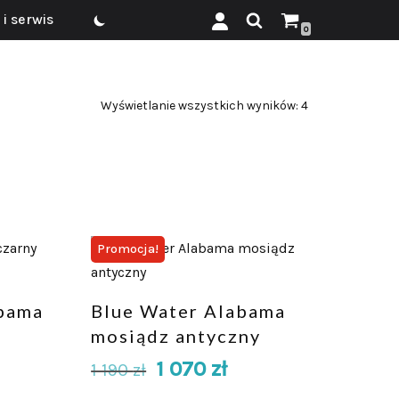
i serwis
0
Wyświetlanie wszystkich wyników: 4
Promocja!
bama
Blue Water Alabama
mosiądz antyczny
1 070
zł
1 190
zł