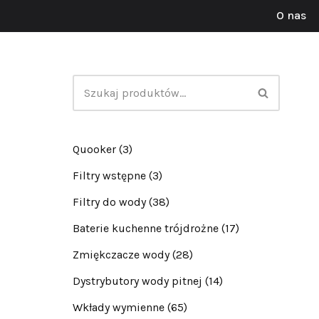
O nas
Przejdź
do
treści
Quooker
(3)
Filtry wstępne
(3)
Filtry do wody
(38)
Baterie kuchenne trójdrożne
(17)
Zmiękczacze wody
(28)
Dystrybutory wody pitnej
(14)
Wkłady wymienne
(65)