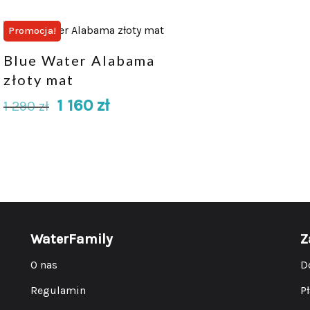
Promocja!
Blue Water Alabama
złoty mat
1 160
zł
1 290
zł
WaterFamily
Z
O nas
D
Regulamin
P