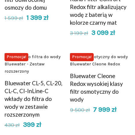
Redox filtr alkalizujący
osmozy do domu
wodę z baterią w
1 399
zł
1 599
zł
kolorze czarny mat
3 099
zł
3 199
zł
Promocja!
Promocja!
Bluewater Cleone
Bluewater CL-5, CL-20,
Redox wysokiej klasy
CL-C, CI-InLine-C
filtr osmotyczny do
wkłady do filtra do
wody
wody w zestawie
7 999
zł
9 500
zł
rozszerzonym
399
zł
430
zł