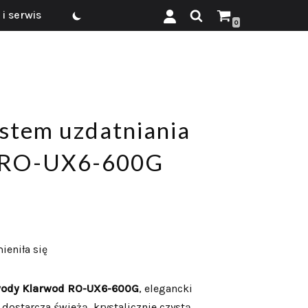
i serwis
0
stem uzdatniania
 RO-UX6-600G
ieniła się
wody Klarwod RO-UX6-600G
, elegancki
dostarcza świeżą, krystalicznie czystą