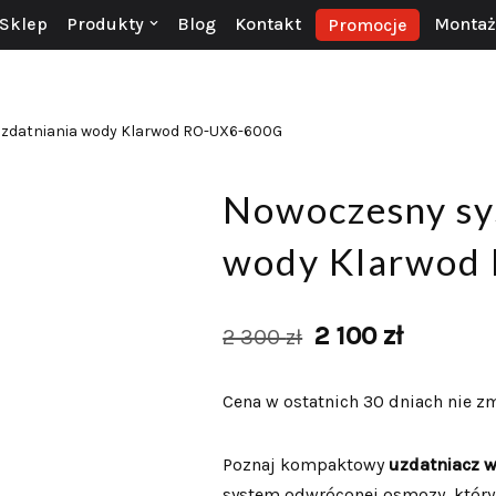
Sklep
Produkty
Blog
Kontakt
Montaż 
Promocje
zdatniania wody Klarwod RO-UX6-600G
Nowoczesny sy
wody Klarwod
2 100
zł
2 300
zł
Cena w ostatnich 30 dniach nie zm
Poznaj kompaktowy
uzdatniacz 
system odwróconej osmozy, który 