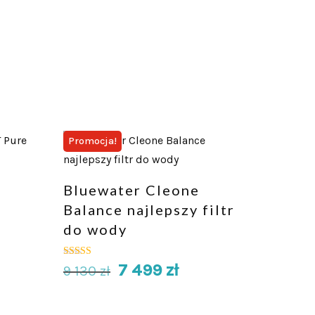
Promocja!
Bluewater Cleone
Balance najlepszy filtr
do wody
7 499
zł
Oceniono
9 130
zł
5.00
na 5