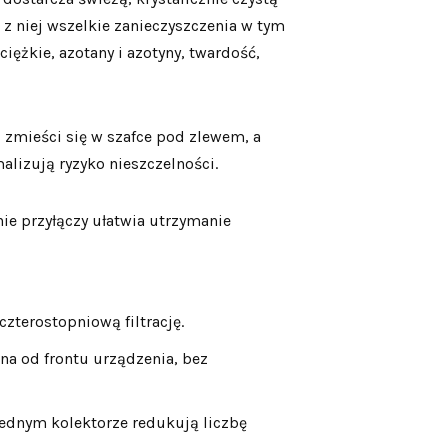
 z niej wszelkie zanieczyszczenia w tym
ciężkie, azotany i azotyny, twardość,
mieści się w szafce pod zlewem, a
lizują ryzyko nieszczelności.
e przyłączy ułatwia utrzymanie
zterostopniową filtrację.
a od frontu urządzenia, bez
ednym kolektorze redukują liczbę