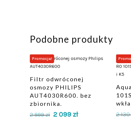
Podobne produkty
Promocja!
Promo
Filtr odwróconej
Aqua
osmozy PHILIPS
101S
AUT4030R600. bez
wkła
zbiornika.
2 099
zł
2 13
2 999
zł