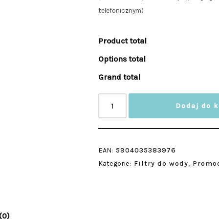
telefonicznym)
Product total
Options total
Grand total
Dodaj do 
EAN:
5904035383976
Kategorie:
Filtry do wody
,
Promo
(0)