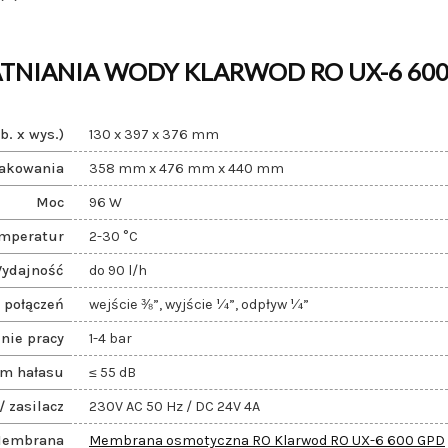
ATNIANIA WODY KLARWOD RO UX-6 60
b. x wys.)
130 x 397 x 376 mm
akowania
358 mm x 476 mm x 440 mm
Moc
96 W
emperatur
2-30 °C
ydajność
do 90 l/h
 połączeń
wejście ⅜”, wyjście ¼”, odpływ ¼”
nie pracy
1-4 bar
om hałasu
≤ 55 dB
/ zasilacz
230V AC 50 Hz / DC 24V 4A
embrana
Membrana osmotyczna RO Klarwod RO UX-6 600 GPD