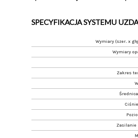
SPECYFIKACJA SYSTEMU UZD
Wymiary (szer. x głę
Wymiary op
Zakres t
W
Średnica
Ciśnie
Pozi
Zasilanie 
M