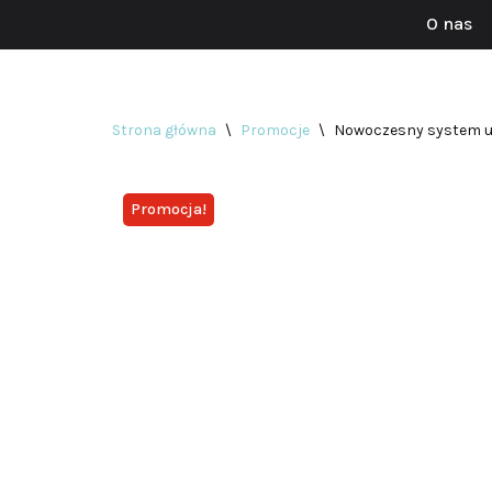
O nas
Przejdź
do
treści
Strona główna
\
Promocje
\
Nowoczesny system u
Promocja!