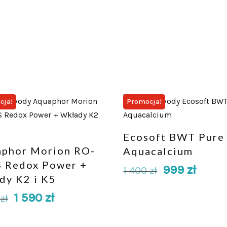
cja!
Promocja!
Ecosoft BWT Pure
phor Morion RO-
Aquacalcium
 Redox Power +
999
zł
1 400
zł
dy K2 i K5
1 590
zł
0
zł