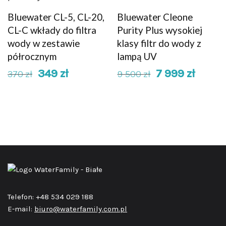
Bluewater CL-5, CL-20,
Bluewater Cleone
CL-C wkłady do filtra
Purity Plus wysokiej
wody w zestawie
klasy filtr do wody z
półrocznym
lampą UV
349
zł
7 999
zł
370
zł
9 500
zł
Telefon: +48 534 029 188
E-mail:
biuro@waterfamily.com.pl