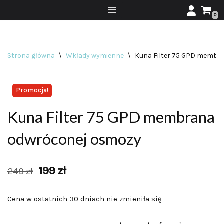
0
Przejdź
do
treści
Strona główna
\
Wkłady wymienne
\
Kuna Filter 75 GPD membr
Promocja!
Kuna Filter 75 GPD membrana
odwróconej osmozy
199
zł
249
zł
Cena w ostatnich 30 dniach nie zmieniła się