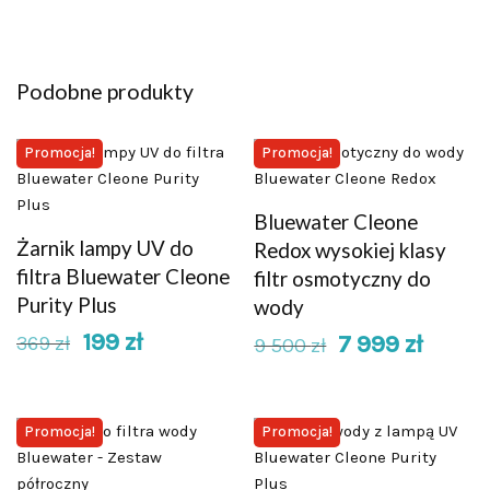
Podobne produkty
Promocja!
Promocja!
Bluewater Cleone
Żarnik lampy UV do
Redox wysokiej klasy
filtra Bluewater Cleone
filtr osmotyczny do
Purity Plus
wody
199
zł
7 999
zł
369
zł
9 500
zł
Promocja!
Promocja!