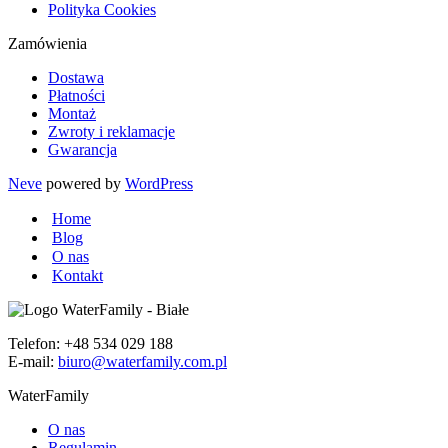
Polityka Cookies
Zamówienia
Dostawa
Płatności
Montaż
Zwroty i reklamacje
Gwarancja
Neve
powered by
WordPress
Home
Blog
O nas
Kontakt
Telefon: +48 534 029 188
E-mail:
biuro@waterfamily.com.pl
WaterFamily
O nas
Regulamin