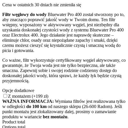
Cena w ostatnich 30 dniach nie zmieniła się
wynosiła:
wynosi:
469 zł.
399 zł.
Filtr węglowy do wody
Bluewater Pro 400 został stworzony po to,
aby znacząco poprawić jakość wody w Twoim domu. Ten filtr
wstępny, wyposażony w aktywowany węgiel, jest niezbędny dla
uzyskania doskonałej czystości wody z systemu Bluewater Pro 400
oraz Electrolux 400. Jego działanie jest naprawdę skuteczne –
eliminuje chlor, osady oraz niepożądane zapachy i smaki, dzięki
czemu możesz cieszyć się krystalicznie czystą i smaczną wodą do
picia i gotowania.
Co ważne, filtr wykorzystuje certyfikowany węgiel aktywowany, co
gwarantuje, że Twoja woda jest nie tylko bezpieczna, ale także
smaczna. Zapewnij sobie i swojej rodzinie codzienny dostęp do
doskonałej jakości wody, która sprawi, że każdy łyk będzie czystą
przyjemnością.
Opcje dodatkowe
Z montażem
(+199 zł)
WAŻNA INFORMACJA:
Wymiana filtrów jest realizowana tylko
w odległości
do 100 km
od naszego sklepu (26-600 Radom). Jeśli
punkt montażu jest zlokalizowany dalej, prosimy o zamawianie
produktu w wariancie
bez montażu
.
Product total
Options total