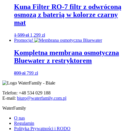
299 zł.
099 zł.
Kuna Filter RO-7 filtr z odwróconą
osmozą z baterią w kolorze czarny
mat
Pierwotna
Aktualna
1 599
zł
1 299
zł
cena
cena
Promocja!
wynosiła:
wynosi:
1
1
Kompletna membrana osmotyczna
599 zł.
299 zł.
Bluewater z restryktorem
Pierwotna
Aktualna
899
zł
799
zł
cena
cena
wynosiła:
wynosi:
899 zł.
799 zł.
Telefon: +48 534 029 188
E-mail:
biuro@waterfamily.com.pl
WaterFamily
O nas
Regulamin
Polityka Prywatności i RODO