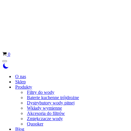
Koszyk
0
Menu
nawigacji
O nas
Sklep
Produkty
Filtry do wody
Baterie kuchenne trójdrożne
Dystrybutory wody pitnej
Wkłady wymienne
Akcesoria do filtrów
Zmiękczacze wody
Quooker
Blog