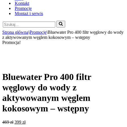
Kontakt
Promocje
Montaż i serwis
Szukaj...
Strona główna
\
Promocje
\
Bluewater Pro 400 filtr węglowy do wody
z aktywowanym węglem kokosowym – wstępny
Promocja!
Bluewater Pro 400 filtr
węglowy do wody z
aktywowanym węglem
kokosowym – wstępny
Pierwotna
Aktualna
469
zł
399
zł
cena
cena