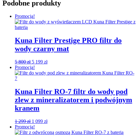
Podobne produkty
Promocja!
Kuna Filter Prestige PRO filtr do
wody czarny mat
Pierwotna
Aktualna
5 800
zł
5 199
zł
cena
cena
Promocja!
wynosiła:
wynosi:
5
5
800 zł.
199 zł.
Kuna Filter RO-7 filtr do wody pod
zlew z mineralizatorem i podwójnym
kranem
Pierwotna
Aktualna
1 299
zł
1 099
zł
cena
cena
Promocja!
wynosiła:
wynosi:
1
1