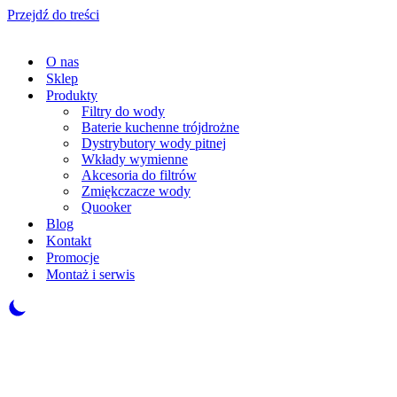
Przejdź do treści
O nas
Sklep
Produkty
Filtry do wody
Baterie kuchenne trójdrożne
Dystrybutory wody pitnej
Wkłady wymienne
Akcesoria do filtrów
Zmiękczacze wody
Quooker
Blog
Kontakt
Promocje
Montaż i serwis