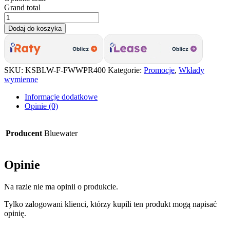
Grand total
ilość
Bluewater
Dodaj do koszyka
Pro
400
filtr
węglowy
SKU:
KSBLW-F-FWWPR400
Kategorie:
Promocje
,
Wkłady
do
wymienne
wody
z
Informacje dodatkowe
aktywowanym
Opinie (0)
węglem
kokosowym
-
Producent
Bluewater
wstępny
Opinie
Na razie nie ma opinii o produkcie.
Tylko zalogowani klienci, którzy kupili ten produkt mogą napisać
opinię.