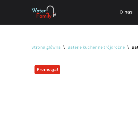
O nas
Przejdź
do
treści
Strona główna
\
Baterie kuchenne trójdrożne
\
Ba
Promocja!