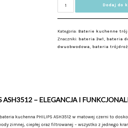
Dodaj do 
Kategoria:
Baterie kuchenne tró
Znaczniki:
bateria 3w1
,
bateria d
dwuobwodowa
,
bateria trójdro
S ASH3512 – ELEGANCJA I FUNKCJONA
bateria kuchenna PHILIPS ASH3512 w matowej czerni to dosko
ody zimnej, ciepłej oraz filtrowanej – wszystko z jednego kra