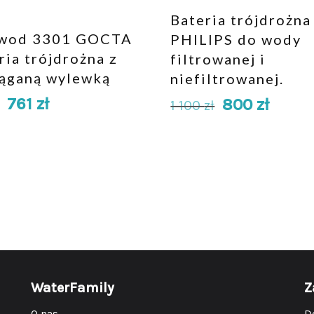
Bateria trójdrożna
rwod 3301 GOCTA
PHILIPS do wody
ria trójdrożna z
filtrowanej i
ąganą wylewką
niefiltrowanej.
761
zł
800
zł
1 100
zł
WaterFamily
Z
O nas
D