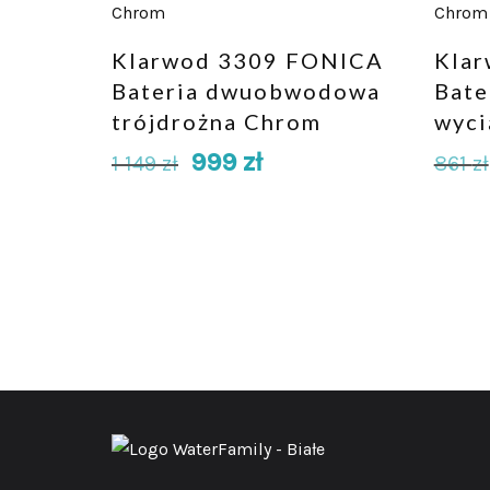
Klarwod 3309 FONICA
Kla
Bateria dwuobwodowa
Bate
trójdrożna Chrom
wyci
999
zł
1 149
zł
861
zł