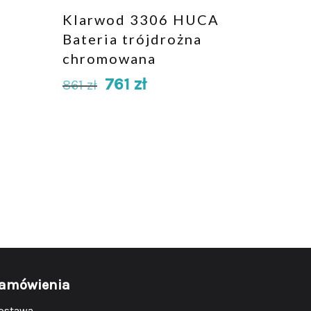
Klarwod 3306 HUCA
Bateria trójdrożna
chromowana
761
zł
861
zł
amówienia
ostawa