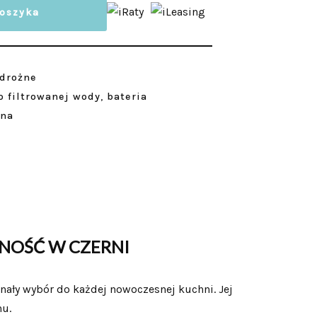
koszyka
jdrożne
o filtrowanej wody
,
bateria
żna
LNOŚĆ W CZERNI
nały wybór do każdej nowoczesnej kuchni. Jej
nu.