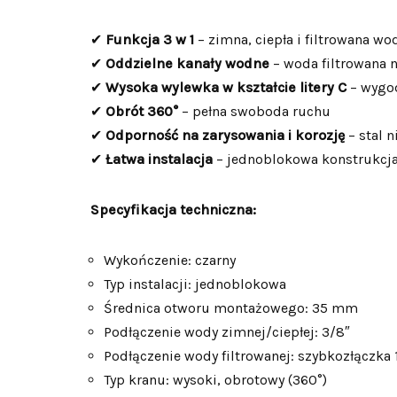
✔
Funkcja 3 w 1
– zimna, ciepła i filtrowana w
✔
Oddzielne kanały wodne
– woda filtrowana n
✔
Wysoka wylewka w kształcie litery C
– wygod
✔
Obrót 360°
– pełna swoboda ruchu
✔
Odporność na zarysowania i korozję
– stal 
✔
Łatwa instalacja
– jednoblokowa konstrukcj
Specyfikacja techniczna:
Wykończenie: czarny
Typ instalacji: jednoblokowa
Średnica otworu montażowego: 35 mm
Podłączenie wody zimnej/ciepłej: 3/8″
Podłączenie wody filtrowanej: szybkozłączka 
Typ kranu: wysoki, obrotowy (360°)