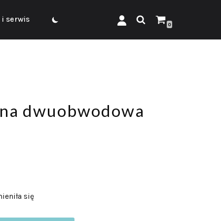
i serwis
0
enna dwuobwodowa
ieniła się