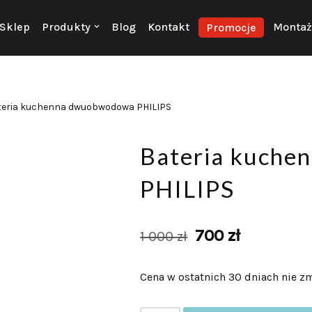
Sklep
Produkty
Blog
Kontakt
Montaż 
Promocje
teria kuchenna dwuobwodowa PHILIPS
Bateria kuch
PHILIPS
700
zł
1 000
zł
Cena w ostatnich 30 dniach nie zm