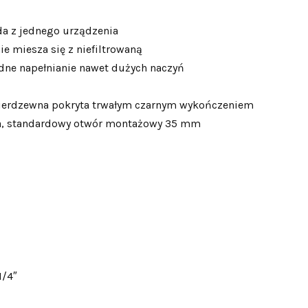
oda z jednego urządzenia
ie miesza się z niefiltrowaną
ne napełnianie nawet dużych naczyń
nierdzewna pokryta trwałym czarnym wykończeniem
a, standardowy otwór montażowy 35 mm
1/4″