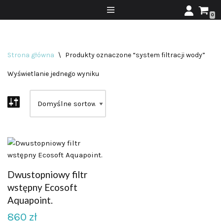
0
Przejdź
do
treści
Strona główna
\
Produkty oznaczone “system filtracji wody”
Wyświetlanie jednego wyniku
Dwustopniowy filtr
wstępny Ecosoft
Aquapoint.
860
zł