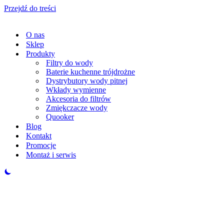
Przejdź do treści
O nas
Sklep
Produkty
Filtry do wody
Baterie kuchenne trójdrożne
Dystrybutory wody pitnej
Wkłady wymienne
Akcesoria do filtrów
Zmiękczacze wody
Quooker
Blog
Kontakt
Promocje
Montaż i serwis