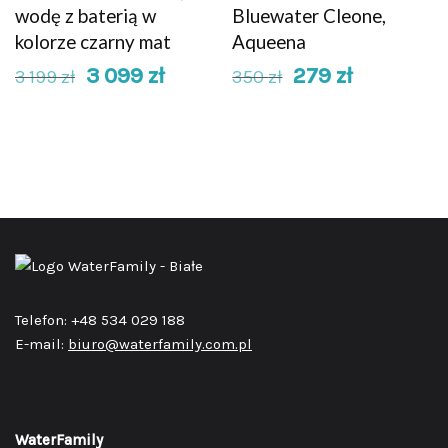
wodę z baterią w
Bluewater Cleone,
kolorze czarny mat
Aqueena
3 099
zł
279
zł
3 199
zł
350
zł
Telefon: +48 534 029 188
E-mail:
biuro@waterfamily.com.pl
WaterFamily