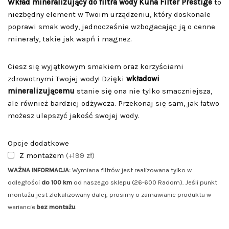
Wkład mineralizujący do filtra wody Kuna Filter Prestige
to
niezbędny element w Twoim urządzeniu, który doskonale
poprawi smak wody, jednocześnie wzbogacając ją o cenne
minerały, takie jak wapń i magnez.
Ciesz się wyjątkowym smakiem oraz korzyściami
zdrowotnymi Twojej wody! Dzięki
wkładowi
mineralizującemu
stanie się ona nie tylko smaczniejsza,
ale również bardziej odżywcza. Przekonaj się sam, jak łatwo
możesz ulepszyć jakość swojej wody.
Opcje dodatkowe
Z montażem
(+199 zł)
WAŻNA INFORMACJA:
Wymiana filtrów jest realizowana tylko w
odległości
do 100 km
od naszego sklepu (26-600 Radom). Jeśli punkt
montażu jest zlokalizowany dalej, prosimy o zamawianie produktu w
wariancie
bez montażu
.