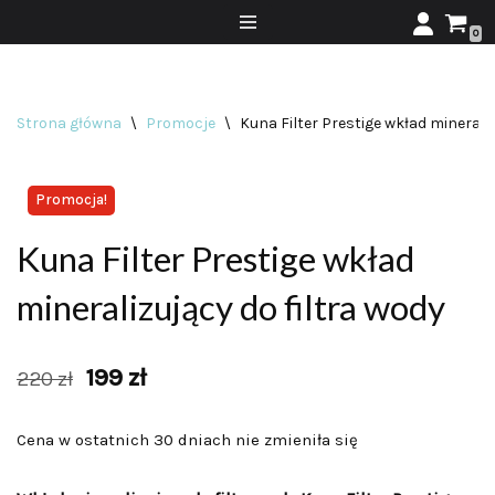
0
Przejdź
do
treści
Strona główna
\
Promocje
\
Kuna Filter Prestige wkład mineraliz
Promocja!
Kuna Filter Prestige wkład
mineralizujący do filtra wody
199
zł
220
zł
Cena w ostatnich 30 dniach nie zmieniła się