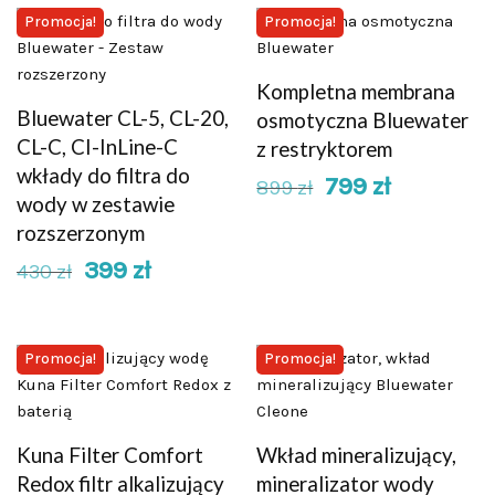
Promocja!
Promocja!
Kompletna membrana
Bluewater CL-5, CL-20,
osmotyczna Bluewater
CL-C, CI-InLine-C
z restryktorem
wkłady do filtra do
799
zł
899
zł
wody w zestawie
rozszerzonym
399
zł
430
zł
Promocja!
Promocja!
Kuna Filter Comfort
Wkład mineralizujący,
Redox filtr alkalizujący
mineralizator wody