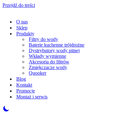
Przejdź do treści
O nas
Sklep
Produkty
Filtry do wody
Baterie kuchenne trójdrożne
Dystrybutory wody pitnej
Wkłady wymienne
Akcesoria do filtrów
Zmiękczacze wody
Quooker
Blog
Kontakt
Promocje
Montaż i serwis