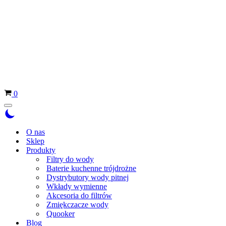
Koszyk
0
Menu
nawigacji
O nas
Sklep
Produkty
Filtry do wody
Baterie kuchenne trójdrożne
Dystrybutory wody pitnej
Wkłady wymienne
Akcesoria do filtrów
Zmiękczacze wody
Quooker
Blog