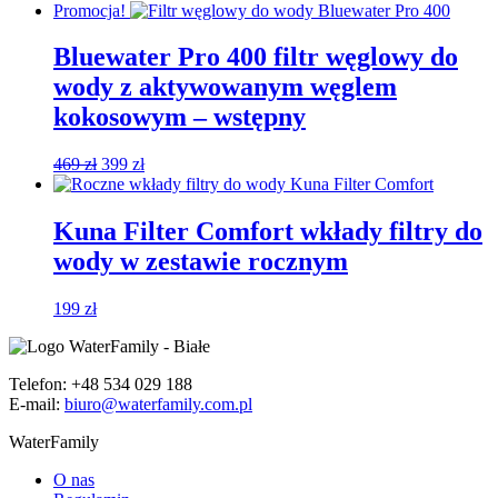
cena
cena
Promocja!
wynosiła:
wynosi:
899 zł.
799 zł.
Bluewater Pro 400 filtr węglowy do
wody z aktywowanym węglem
kokosowym – wstępny
Pierwotna
Aktualna
469
zł
399
zł
cena
cena
wynosiła:
wynosi:
469 zł.
399 zł.
Kuna Filter Comfort wkłady filtry do
wody w zestawie rocznym
199
zł
Telefon: +48 534 029 188
E-mail:
biuro@waterfamily.com.pl
WaterFamily
O nas