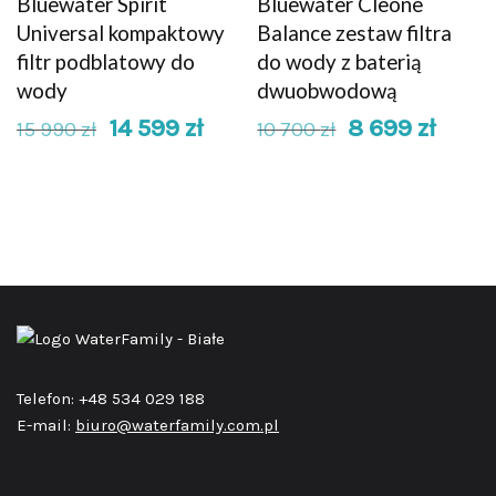
Bluewater Spirit
Bluewater Cleone
Universal kompaktowy
Balance zestaw filtra
filtr podblatowy do
do wody z baterią
wody
dwuobwodową
14 599
zł
8 699
zł
15 990
zł
10 700
zł
Telefon: +48 534 029 188
E-mail:
biuro@waterfamily.com.pl