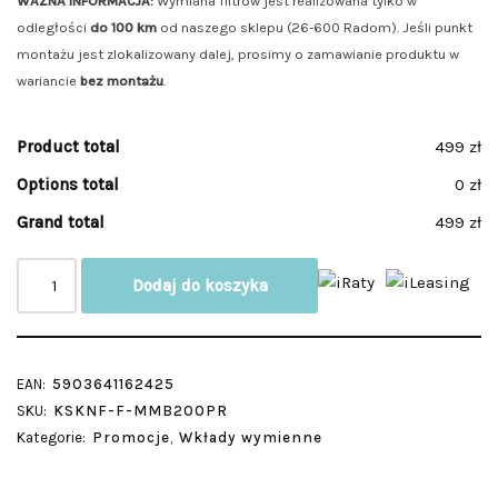
WAŻNA INFORMACJA:
Wymiana filtrów jest realizowana tylko w
odległości
do 100 km
od naszego sklepu (26-600 Radom). Jeśli punkt
montażu jest zlokalizowany dalej, prosimy o zamawianie produktu w
wariancie
bez montażu
.
Product total
499 zł
Options total
0 zł
Grand total
499 zł
Dodaj do koszyka
EAN:
5903641162425
SKU:
KSKNF-F-MMB200PR
Kategorie:
Promocje
,
Wkłady wymienne