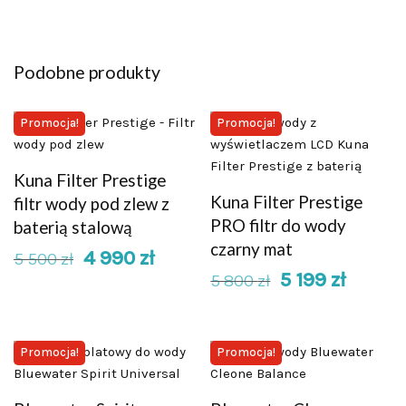
Podobne produkty
Promocja!
Promocja!
Kuna Filter Prestige
Kuna Filter Prestige
filtr wody pod zlew z
PRO filtr do wody
baterią stalową
czarny mat
4 990
zł
5 500
zł
5 199
zł
5 800
zł
Promocja!
Promocja!