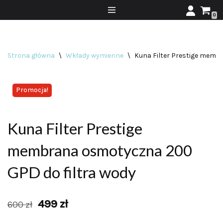
0
Przejdź
do
treści
Strona główna
\
Wkłady wymienne
\
Kuna Filter Prestige memb
Promocja!
Kuna Filter Prestige
membrana osmotyczna 200
GPD do filtra wody
499
zł
600
zł