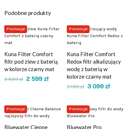
Podobne produkty
Promocja!
Promocja!
Kuna Filter Comfort
Kuna Filter Comfort
filtr pod zlew z baterią
Redox filtr alkalizujący
w kolorze czarny mat
wodę z baterią w
kolorze czarny mat
2 599
zł
2 699
zł
3 099
zł
3 199
zł
Promocja!
Promocja!
Bluewater Cleone
Bluewater Pro