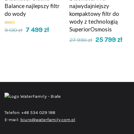
Balance najlepszy filtr
najwydajniejszy
do wody
kompaktowy filtr do
wody z technologią
7 499
zł
SuperiorOsmosis
Oceniono
9 130
zł
5.00
na 5
25 799
zł
27 990
zł
Telefon: +48 534 029 188
E-mail:
biuro@waterfamily.com.pl