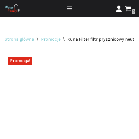
0
Przejdź
do
treści
Strona główna
\
Promocje
\
Kuna Filter filtr prysznicowy neutra
Promocja!